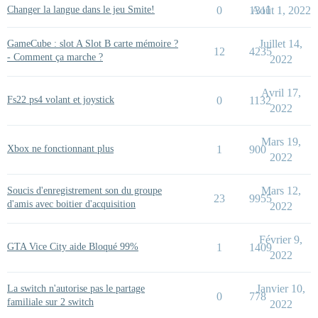
Changer la langue dans le jeu Smite!
0
1311
Août 1, 2022
Juillet 14,
GameCube : slot A Slot B carte mémoire ?
12
4235
- Comment ça marche ?
2022
Avril 17,
Fs22 ps4 volant et joystick
0
1132
2022
Mars 19,
Xbox ne fonctionnant plus
1
900
2022
Mars 12,
Soucis d'enregistrement son du groupe
23
9955
d'amis avec boitier d'acquisition
2022
Février 9,
GTA Vice City aide Bloqué 99%
1
1409
2022
Janvier 10,
La switch n'autorise pas le partage
0
778
familiale sur 2 switch
2022