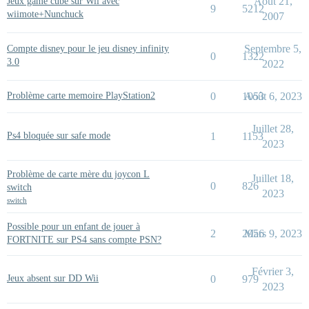
Août 21,
Jeux game cube sur Wii avec
9
5212
wiimote+Nunchuck
2007
Septembre 5,
Compte disney pour le jeu disney infinity
0
1322
3.0
2022
Problème carte memoire PlayStation2
0
1053
Août 6, 2023
Juillet 28,
Ps4 bloquée sur safe mode
1
1153
2023
Problème de carte mère du joycon L
Juillet 18,
0
826
switch
2023
switch
Possible pour un enfant de jouer à
2
2956
Mars 9, 2023
FORTNITE sur PS4 sans compte PSN?
Février 3,
Jeux absent sur DD Wii
0
979
2023