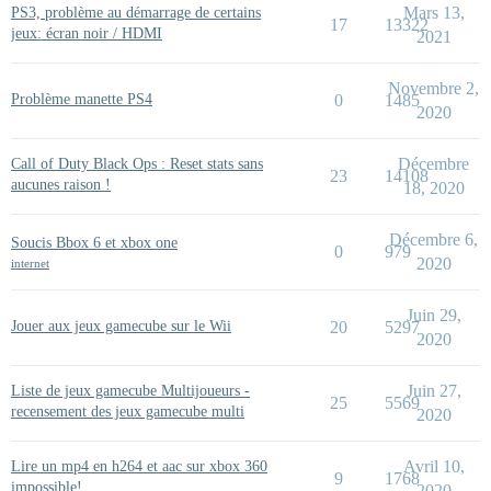
Mars 13,
PS3, problème au démarrage de certains
17
13322
jeux: écran noir / HDMI
2021
Novembre 2,
Problème manette PS4
0
1485
2020
Décembre
Call of Duty Black Ops : Reset stats sans
23
14108
aucunes raison !
18, 2020
Décembre 6,
Soucis Bbox 6 et xbox one
0
979
2020
internet
Juin 29,
Jouer aux jeux gamecube sur le Wii
20
5297
2020
Juin 27,
Liste de jeux gamecube Multijoueurs -
25
5569
recensement des jeux gamecube multi
2020
Avril 10,
Lire un mp4 en h264 et aac sur xbox 360
9
1768
impossible!
2020