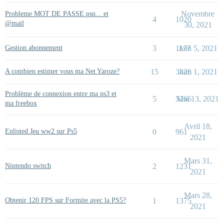
Novembre
Probleme MOT DE PASSE psn... et
4
1020
@mail
30, 2021
Gestion abonnement
3
1177
Juin 5, 2021
A combien estimer vous ma Net Yaroze?
15
3426
Juin 1, 2021
Problème de connexion entre ma ps3 et
5
5266
Mai 13, 2021
ma freebox
Avril 18,
Enlisted Jeu ww2 sur Ps5
0
961
2021
Mars 31,
Nintendo switch
2
1231
2021
Mars 28,
Obtenir 120 FPS sur Fortnite avec la PS5?
1
1375
2021