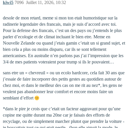
kiwi5
7096
Juillet 11, 2026, 10:32
desole de mon retard, meme si mon ton etait humoristique sur la
radinerie legendaire des francais, mais je suis d’accord avec toi.
Pour la defense des francais, c’est un des pays ou j’entends le plus
parler d’ecologie et de climat incluant le bien etre. Meme en
Nouvelle Zelande ou quand j’etais gamin c’etait un si grand sujet, et
bien cela a plus ou moins disparu, car ils se sont tellement
americanises. En australie n’en parlons pas j’ai l’impression que les
3/4 de mes patients voteraient pour trump si ils le pouvaient…
sans etre un « chevreuil » ou un ecolo hardcore, cela fait 30 ans que
j’essaie de faire incorporer des petits gestes au quotidien autour de
chez moi, et dans le meilleur des cas on me rit au nez*, les gens ne
veulent pas abandonner leur comfort et encore moins faire un
semblant d’effort
*dans le pire je crois que c’etait un facteur aggravant pour qu’une
copine me quitte durant ma 20ne car je faisais des efforts de
recyclage, ou de simplement marcher plutot que prendre la voiture -
je boycottais tout ce qui etait nestle - (bon elle aimait la mode, le