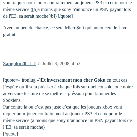
vont raquer pour jouer contrairement au joueur PS3 et ceux pour le
même service ([b]a moins que sony n'annonce un PSN payant lors
de l'E3, sa serait moche[/b]) [/quote]
Avec un peu de chance, ce sera Micro$oft qui annoncera le Live
gratuit.
Sangoku20_1_1
7
Juillet 9, 2008, 4:52
[quote=« ironlug »
]Et inversement mon cher Goku
en tout cas
j’éspère qu’il sera préciser à chaque fois sur quel console joue notre
adversaire histoire de se mettre la préssion pour laminer les
xboxiens.
Par contre la ou c’est pas juste c’est que les joueurs xbox vont
raquer pour jouer contrairement au joueur PS3 et ceux pour le
même service (a moins que sony n’annonce un PSN payant lors de
l’E3, sa serait moche)
[/quote]