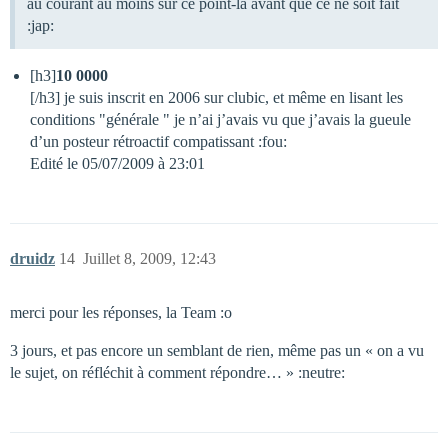
au courant au moins sur ce point-là avant que ce ne soit fait
:jap:
[h3]
10 0000
[/h3] je suis inscrit en 2006 sur clubic, et même en lisant les
conditions "générale " je n’ai j’avais vu que j’avais la gueule
d’un posteur rétroactif compatissant :fou:
Edité le 05/07/2009 à 23:01
druidz
14
Juillet 8, 2009, 12:43
merci pour les réponses, la Team :o
3 jours, et pas encore un semblant de rien, même pas un « on a vu
le sujet, on réfléchit à comment répondre… » :neutre: