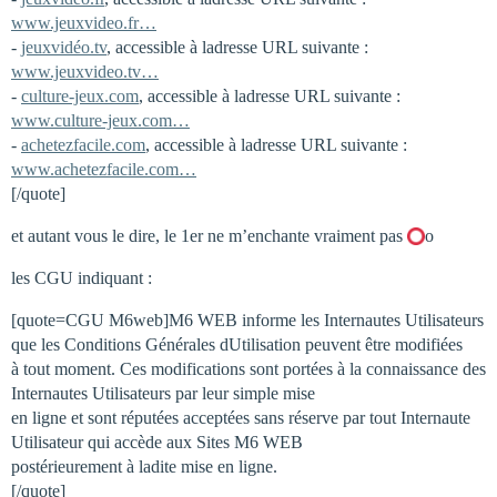
www.jeuxvideo.fr…
-
jeuxvidéo.tv
, accessible à ladresse URL suivante :
www.jeuxvideo.tv…
-
culture-jeux.com
, accessible à ladresse URL suivante :
www.culture-jeux.com…
-
achetezfacile.com
, accessible à ladresse URL suivante :
www.achetezfacile.com…
[/quote]
et autant vous le dire, le 1er ne m’enchante vraiment pas
o
les CGU indiquant :
[quote=CGU M6web]M6 WEB informe les Internautes Utilisateurs
que les Conditions Générales dUtilisation peuvent être modifiées
à tout moment. Ces modifications sont portées à la connaissance des
Internautes Utilisateurs par leur simple mise
en ligne et sont réputées acceptées sans réserve par tout Internaute
Utilisateur qui accède aux Sites M6 WEB
postérieurement à ladite mise en ligne.
[/quote]