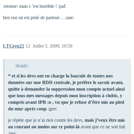
:etonne: mais c 'est horrible ! :paf:
ben oui on est pisté de partout …:ane:
LTGreg22
12
Juillet 5, 2009, 10:59
druidz:
* et si les devs ont en charge la bascule de toutes nos
données sur une BDD centrale, je préfère le savoir avant,
quitte à demander la suppression mon compte actuel ainsi
que tous mes messages depuis mon inscription à clubic, y
compris avant IPB :o , vu que je refuse d’être mis au pied
du mur après coup
:grrr:
je répète que je n’ai rien contre les devs,
mais j’veux être mis
au courant au moins sur ce point-là
avant que ce ne soit fait
:jap: