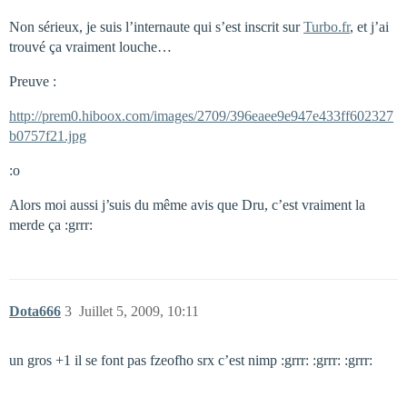
Non sérieux, je suis l’internaute qui s’est inscrit sur
Turbo.fr
, et j’ai
trouvé ça vraiment louche…
Preuve :
http://prem0.hiboox.com/images/2709/396eaee9e947e433ff602327
b0757f21.jpg
:o
Alors moi aussi j’suis du même avis que Dru, c’est vraiment la
merde ça :grrr:
Dota666
3
Juillet 5, 2009, 10:11
un gros +1 il se font pas fzeofho srx c’est nimp :grrr: :grrr: :grrr: