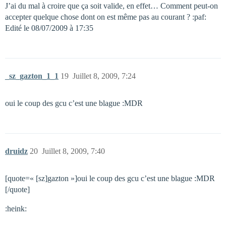
J’ai du mal à croire que ça soit valide, en effet… Comment peut-on
accepter quelque chose dont on est même pas au courant ? :paf:
Edité le 08/07/2009 à 17:35
_sz_gazton_1_1
19
Juillet 8, 2009, 7:24
oui le coup des gcu c’est une blague :MDR
druidz
20
Juillet 8, 2009, 7:40
[quote=« [sz]gazton »]oui le coup des gcu c’est une blague :MDR
[/quote]
:heink: