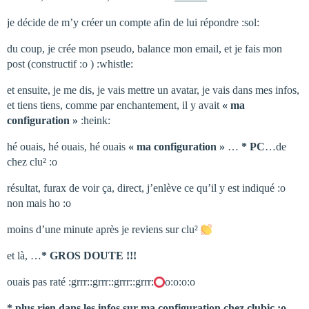
je décide de m’y créer un compte afin de lui répondre :sol:
du coup, je crée mon pseudo, balance mon email, et je fais mon
post (constructif :o ) :whistle:
et ensuite, je me dis, je vais mettre un avatar, je vais dans mes infos,
et tiens tiens, comme par enchantement, il y avait
« ma
configuration »
:heink:
hé ouais, hé ouais, hé ouais
« ma configuration »
…
* PC
…de
chez clu² :o
résultat, furax de voir ça, direct, j’enlève ce qu’il y est indiqué :o
non mais ho :o
moins d’une minute après je reviens sur clu²
et là, …
* GROS DOUTE !!!
ouais pas raté :grrr::grrr::grrr::grrr:
o:o:o:o
* plus rien dans les infos sur ma configuration chez clubic :o