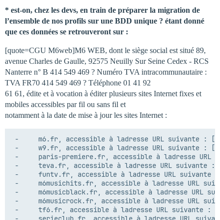
* est-on, chez les devs, en train de préparer la migration de
l’ensemble de nos profils sur une BDD unique ? étant donné
que ces données se retrouveront sur :
[quote=CGU M6web]M6 WEB, dont le siège social est situé 89,
avenue Charles de Gaulle, 92575 Neuilly Sur Seine Cedex - RCS
Nanterre n° B 414 549 469 ? Numéro TVA intracommunautaire :
TVA FR70 414 549 469 ? Téléphone 01 41 92
61 61, édite et à vocation à éditer plusieurs sites Internet fixes et
mobiles accessibles par fil ou sans fil et
notamment à la date de mise à jour les sites Internet :
 -     m6.fr, accessible à ladresse URL suivante : [w
 -     w9.fr, accessible à ladresse URL suivante : [w
 -     paris-premiere.fr, accessible à ladresse URL s
 -     teva.fr, accessible à ladresse URL suivante : 
 -     funtv.fr, accessible à ladresse URL suivante :
 -     m6musichits.fr, accessible à ladresse URL suiv
 -     m6musicblack.fr, accessible à ladresse URL sui
 -     m6musicrock.fr, accessible à ladresse URL suiv
 -     tf6.fr, accessible à ladresse URL suivante : [
 -     serieclub.fr, accessible à ladresse URL suivan