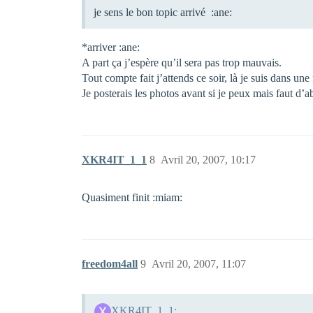
je sens le bon topic arrivé :ane:
*arriver :ane:
A part ça j’espère qu’il sera pas trop mauvais.
Tout compte fait j’attends ce soir, là je suis dans un
Je posterais les photos avant si je peux mais faut d’a
XKR4IT_1_1
8
Avril 20, 2007, 10:17
Quasiment finit :miam:
freedom4all
9
Avril 20, 2007, 11:07
XKR4IT_1_1: