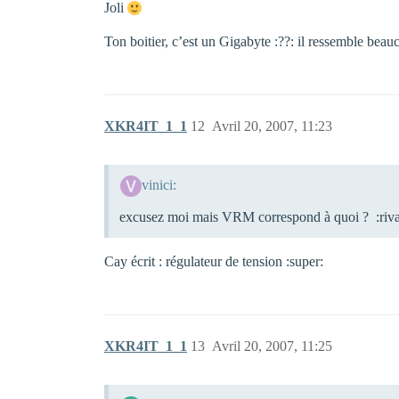
Joli
Ton boitier, c’est un Gigabyte :??: il ressemble bea
XKR4IT_1_1
12
Avril 20, 2007, 11:23
vinici:
excusez moi mais VRM correspond à quoi ? :riva
Cay écrit : régulateur de tension :super:
XKR4IT_1_1
13
Avril 20, 2007, 11:25