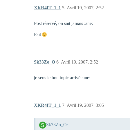
XKR4IT_1_1
5
Avril 19, 2007, 2:52
Post réservé, on sait jamais :ane:
Fait
Sk33Zo_O
6
Avril 19, 2007, 2:52
je sens le bon topic arrivé :ane:
XKR4IT_1_1
7
Avril 19, 2007, 3:05
Sk33Zo_O: