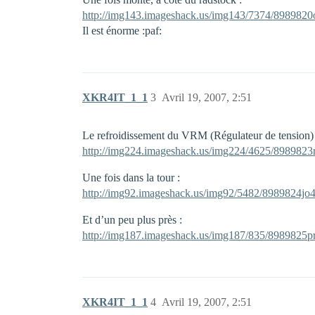
http://img143.imageshack.us/img143/7374/8989820o
Il est énorme :paf:
XKR4IT_1_1
3
Avril 19, 2007, 2:51
Le refroidissement du VRM (Régulateur de tension) 
http://img224.imageshack.us/img224/4625/8989823rj
Une fois dans la tour :
http://img92.imageshack.us/img92/5482/8989824jo4
Et d’un peu plus près :
http://img187.imageshack.us/img187/835/8989825pr
XKR4IT_1_1
4
Avril 19, 2007, 2:51