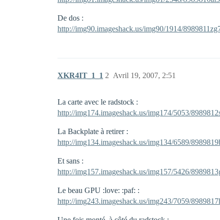
De dos :
http://img90.imageshack.us/img90/1914/8989811zg7
XKR4IT_1_1
2
Avril 19, 2007, 2:51
La carte avec le radstock :
http://img174.imageshack.us/img174/5053/8989812s
La Backplate à retirer :
http://img134.imageshack.us/img134/6589/8989819b
Et sans :
http://img157.imageshack.us/img157/5426/8989813g
Le beau GPU :love: :paf: :
http://img243.imageshack.us/img243/7059/8989817h
Une fois monté, à côté du radstock :