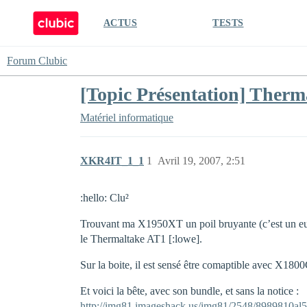
ACTUS
TESTS
Forum Clubic
[Topic Présentation] Ther
Matériel informatique
XKR4IT_1_1
1
Avril 19, 2007, 2:51
:hello: Clu²
Trouvant ma X1950XT un poil bruyante (c’est un euphém
le Thermaltake AT1 [:lowe].
Sur la boite, il est sensé être comaptible avec
Et voici la bête, avec son bundle, et sans la notice :
http://img81.imageshack.us/img81/2548/8989810al5.