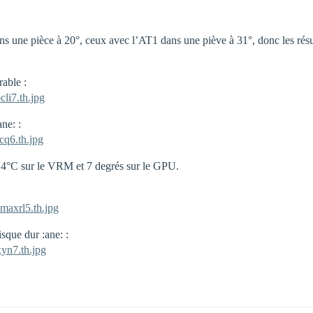
ans une pièce à 20°, ceux avec l’AT1 dans une piève à 31°, donc les résult
able :
li7.th.jpg
ne: :
cq6.th.jpg
14°C sur le VRM et 7 degrés sur le GPU.
maxrl5.th.jpg
sque dur :ane: :
yn7.th.jpg