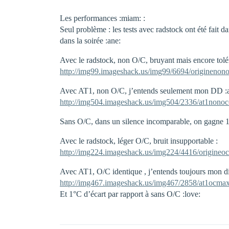
Les performances :miam: :
Seul problème : les tests avec radstock ont été fait d
dans la soirée :ane:
Avec le radstock, non O/C, bruyant mais encore tolér
http://img99.imageshack.us/img99/6694/originenonoc
Avec AT1, non O/C, j’entends seulement mon DD :a
http://img504.imageshack.us/img504/2336/at1nonoc
Sans O/C, dans un silence incomparable, on gagne 
Avec le radstock, léger O/C, bruit insupportable :
http://img224.imageshack.us/img224/4416/origineoc
Avec AT1, O/C identique , j’entends toujours mon di
http://img467.imageshack.us/img467/2858/at1ocmax
Et 1°C d’écart par rapport à sans O/C :love: