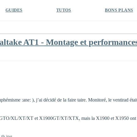
GUIDES
TUTOS
BONS PLANS
maltake AT1 - Montage et performanc
isme :ane: ), j’ai décidé de la faire taire. Monitoré, le ventirad étai
 X1800GTO/XL/XT/XT et X1900GT/XT/XTX, mais la X1900 et X1950 ont 
th.jpg