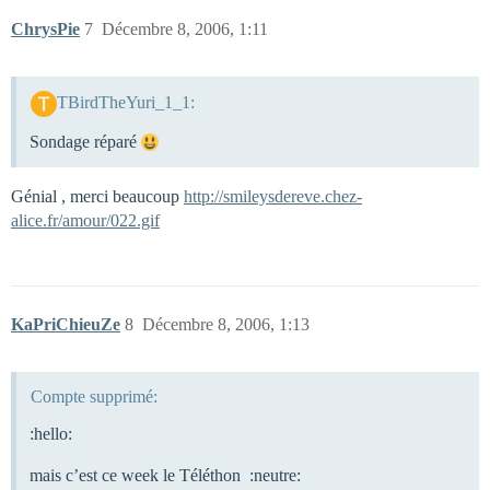
ChrysPie
7
Décembre 8, 2006, 1:11
TBirdTheYuri_1_1:
Sondage réparé
Génial , merci beaucoup
http://smileysdereve.chez-
alice.fr/amour/022.gif
KaPriChieuZe
8
Décembre 8, 2006, 1:13
Compte supprimé:
:hello:
mais c’est ce week le Téléthon :neutre: