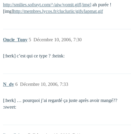
http://smilies.sofrayt.com/^/aiw/vomit.gif[/img]
ah purée !
[img]
http://membres.lycos.fr/clucluriic/gifs/lapmat.gif
Oncle_Tony
5
Décembre 10, 2006, 7:30
[:berk] c’est qui ce type ? :heink:
N_dy
6
Décembre 10, 2006, 7:33
[:berk] … pourquoi j’ai regardé ça juste après avoir mangé??
:sweet: