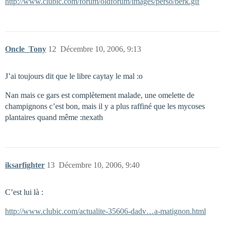
http://www.clubic.com/forum/oldforum/images/perso/berk.gif
Oncle_Tony
12
Décembre 10, 2006, 9:13
J’ai toujours dit que le libre caytay le mal :o
Nan mais ce gars est complètement malade, une omelette de
champignons c’est bon, mais il y a plus raffiné que les mycoses
plantaires quand même :nexath
iksarfighter
13
Décembre 10, 2006, 9:40
C’est lui là :
http://www.clubic.com/actualite-35606-dadv…a-matignon.html