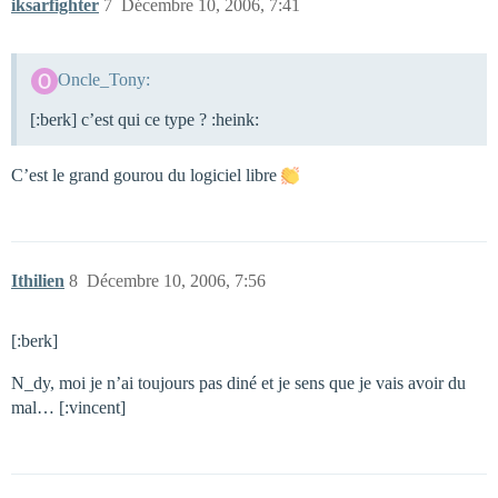
iksarfighter
7
Décembre 10, 2006, 7:41
Oncle_Tony:
[:berk] c’est qui ce type ? :heink:
C’est le grand gourou du logiciel libre
Ithilien
8
Décembre 10, 2006, 7:56
[:berk]
N_dy, moi je n’ai toujours pas diné et je sens que je vais avoir du
mal… [:vincent]