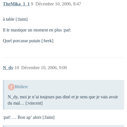
TheMika_1_1
9
Décembre 10, 2006, 8:47
à table [:faim]
Il le mastique un moment en plus :paf:
Quel porcasse putain [:berk]
N_dy
10
Décembre 10, 2006, 9:00
Ithilien:
N_dy, moi je n’ai toujours pas diné et je sens que je vais avoir
du mal… [:vincent]
:paf: … Bon ap’ alors [:faim]