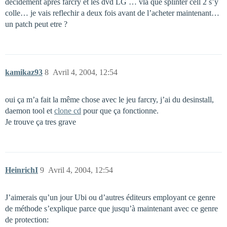
decidement apres farcry et les dvd LG … vla que splinter cell 2 s’y
colle… je vais reflechir a deux fois avant de l’acheter maintenant…
un patch peut etre ?
kamikaz93
8
Avril 4, 2004, 12:54
oui ça m’a fait la même chose avec le jeu farcry, j’ai du desinstall,
daemon tool et
clone cd
pour que ça fonctionne.
Je trouve ça tres grave
HeinrichI
9
Avril 4, 2004, 12:54
J’aimerais qu’un jour Ubi ou d’autres éditeurs employant ce genre
de méthode s’explique parce que jusqu’à maintenant avec ce genre
de protection: