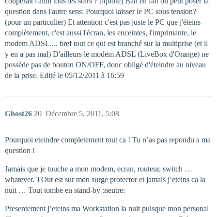
couperait l'alim tous les soirs ? [/quote] Bah en fait on peut poser la
question dans l'autre sens: Pourquoi laisser le PC sous tension?
(pour un particulier) Et attention c'est pas juste le PC que j'éteins
complètement, c'est aussi l'écran, les enceintes, l'imprimante, le
modem ADSL.... bref tout ce qui est branché sur la multiprise (et il
y en a pas mal) D'ailleurs le modem ADSL (LiveBox d'Orange) ne
possède pas de bouton ON/OFF, donc obligé d'éteindre au niveau
de la prise. Edité le 05/12/2011 à 16:59
Ghost26
20
Décembre 5, 2011, 5:08
Pourquoi eteindre completement tout ca ! Tu n’as pas repondu a ma
question !
Jamais que je touche a mon modem, ecran, routeur, switch …
whatever. TOut est sur mon surge protector et jamais j’eteins ca la
nuit … Tout tombe en stand-by :neutre:
Presentement j’eteins ma Workstation la nuit puisque mon personal