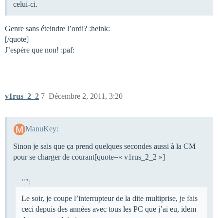
celui-ci.
Genre sans éteindre l’ordi? :heink:
[/quote]
J’espère que non! :paf:
v1rus_2_2
7
Décembre 2, 2011, 3:20
ManuKey:
Sinon je sais que ça prend quelques secondes aussi à la CM
pour se charger de courant[quote=« v1rus_2_2 »]
"":
Le soir, je coupe l’interrupteur de la dite multiprise, je fais
ceci depuis des années avec tous les PC que j’ai eu, idem