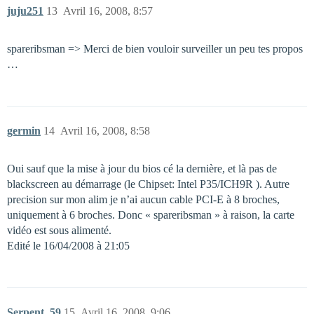
juju251
13
Avril 16, 2008, 8:57
spareribsman => Merci de bien vouloir surveiller un peu tes propos
…
germin
14
Avril 16, 2008, 8:58
Oui sauf que la mise à jour du bios cé la dernière, et là pas de
blackscreen au démarrage (le Chipset: Intel P35/ICH9R ). Autre
precision sur mon alim je n’ai aucun cable PCI-E à 8 broches,
uniquement à 6 broches. Donc « spareribsman » à raison, la carte
vidéo est sous alimenté.
Edité le 16/04/2008 à 21:05
Serpent_59
15
Avril 16, 2008, 9:06