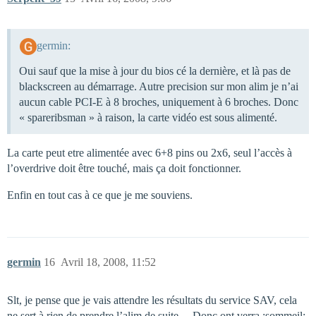
germin:
Oui sauf que la mise à jour du bios cé la dernière, et là pas de
blackscreen au démarrage. Autre precision sur mon alim je n’ai
aucun cable PCI-E à 8 broches, uniquement à 6 broches. Donc
« spareribsman » à raison, la carte vidéo est sous alimenté.
La carte peut etre alimentée avec 6+8 pins ou 2x6, seul l’accès à
l’overdrive doit être touché, mais ça doit fonctionner.
Enfin en tout cas à ce que je me souviens.
germin
16
Avril 18, 2008, 11:52
Slt, je pense que je vais attendre les résultats du service SAV, cela
ne sert à rien de prendre l’alim de suite… Donc ont verra :sommeil: