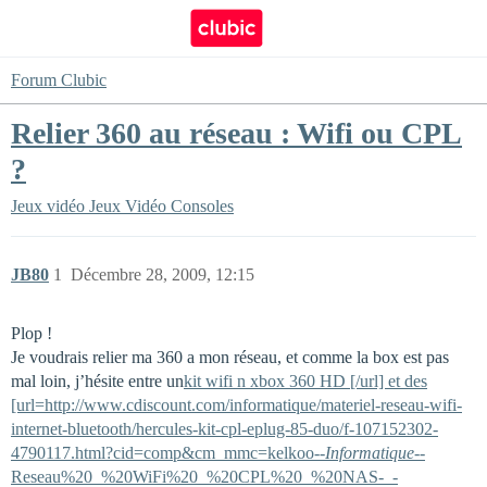
Forum Clubic
Relier 360 au réseau : Wifi ou CPL
?
Jeux vidéo
Jeux Vidéo Consoles
JB80
1
Décembre 28, 2009, 12:15
Plop !
Je voudrais relier ma 360 a mon réseau, et comme la box est pas
mal loin, j’hésite entre un
kit wifi n xbox 360 HD [/url] et des
[url=http://www.cdiscount.com/informatique/materiel-reseau-wifi-
internet-bluetooth/hercules-kit-cpl-eplug-85-duo/f-107152302-
4790117.html?cid=comp&cm_mmc=kelkoo-
-Informatique-
-
Reseau%20_%20WiFi%20_%20CPL%20_%20NAS-_-