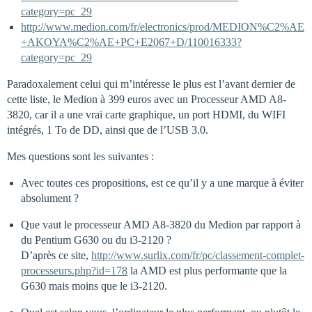
category=pc_29
http://www.medion.com/fr/electronics/prod/MEDION%C2%AE
+AKOYA%C2%AE+PC+E2067+D/110016333?
category=pc_29
Paradoxalement celui qui m’intéresse le plus est l’avant dernier de
cette liste, le Medion à 399 euros avec un Processeur AMD A8-
3820, car il a une vrai carte graphique, un port HDMI, du WIFI
intégrés, 1 To de DD, ainsi que de l’USB 3.0.
Mes questions sont les suivantes :
Avec toutes ces propositions, est ce qu’il y a une marque à éviter
absolument ?
Que vaut le processeur AMD A8-3820 du Medion par rapport à
du Pentium G630 ou du i3-2120 ?
D’après ce site,
http://www.surlix.com/fr/pc/classement-complet-
processeurs.php?id=178
la AMD est plus performante que la
G630 mais moins que le i3-2120.