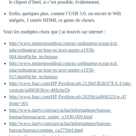
le chipset d’Intel, si c’est possible, évidemment.
Enfin, quelques plus, comme l’USB 3.0, ou encore le Wifi
intégrés, 1 entrée HDMI, ce genre de choses.
Voici les multiples choix que j’ai trouvés sur internet :
http://www.mistergooddeal.com/pc-ordinateur-ecran-lcd-
pda/ordinateur-pc/tour-pc/acer-aspire-x1930-
004.htm#fiche_technique
http://www.mistergooddeal.com/pc-ordinateur-ecran-lcd-
pda/ordinateur-pc/tour-pc/acer-aspire-x1930-
015.htm#fiche_technique
http://www.fnac.com/HP-Pavilion-p6-2120ef-B2K67EA-Unite-
centrale/a4083836/w-4#ficheDt
http://www.fnac.com/HP-Pavilion-p6-2029fr/a4068323/w-4?
from=301
http://www.darty.com/nav/achat/informatique/bureau-
bureau/bureau/acer_aspire_x1930-009.html
http://www.darty.com/nav/achat/informatique/bureau-
bureau/bureau/compaq_cq2750ef.html