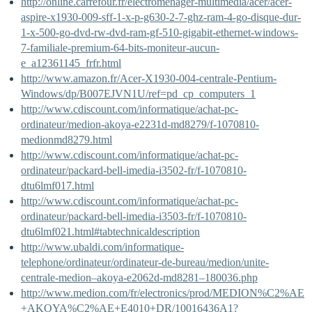
http://online.carrefour.fr/electromenager-multimedia/acer/acer-
aspire-x1930-009-sff-1-x-p-g630-2-7-ghz-ram-4-go-disque-dur-
1-x-500-go-dvd-rw-dvd-ram-gf-510-gigabit-ethernet-windows-
7-familiale-premium-64-bits-moniteur-aucun-
e_a12361145_frfr.html
http://www.amazon.fr/Acer-X1930-004-centrale-Pentium-
Windows/dp/B007EJVN1U/ref=pd_cp_computers_1
http://www.cdiscount.com/informatique/achat-pc-
ordinateur/medion-akoya-e2231d-md8279/f-1070810-
medionmd8279.html
http://www.cdiscount.com/informatique/achat-pc-
ordinateur/packard-bell-imedia-i3502-fr/f-1070810-
dtu6lmf017.html
http://www.cdiscount.com/informatique/achat-pc-
ordinateur/packard-bell-imedia-i3503-fr/f-1070810-
dtu6lmf021.html#tabtechnicaldescription
http://www.ubaldi.com/informatique-
telephone/ordinateur/ordinateur-de-bureau/medion/unite-
centrale-medion–akoya-e2062d-md8281–180036.php
http://www.medion.com/fr/electronics/prod/MEDION%C2%AE
+AKOYA%C2%AE+E4010+DR/10016436A1?