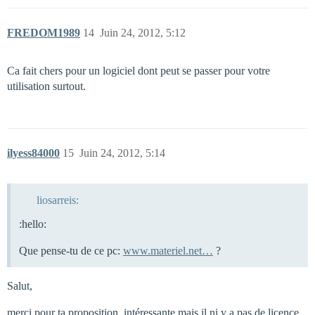
FREDOM1989
14
Juin 24, 2012, 5:12
Ca fait chers pour un logiciel dont peut se passer pour votre
utilisation surtout.
ilyess84000
15
Juin 24, 2012, 5:14
liosarreis:
:hello:
Que pense-tu de ce pc:
www.materiel.net…
?
Salut,
merci pour ta proposition, intéressante mais il ni y a pas de licence