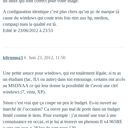
un linux qui sont correct pour votre usage.
A configuration identique c’est plus chers qu’un pc de marque (à
cause du windows qui coute trois fois rien aux hp, medion,
compaq) mais la qualité est là.
Edité le 23/06/2012 à 23:53
k0rnmuz3
6
Juin 23, 2012, 11:50
Une petite astuce pour windows, qui est totalement légale, si tu as
un étudiant (fac, IUt ou autre) dans ton entourage, certains ont accès
au MSDNAA ce qui leur donne la possibilité de t’avoir une clef
windows (7, vista, XP).
Sinon c’est vrai que ça coupe un peu le budget. Es-tu ouvert au
marché de l’occasion? Ca ouvre pas mal de porte dans un budget
limité comme le tiens. Pour exemple : j’ai monté une tour à une
connaissance en occaz, et je lui ai trouver un phenom II x4 965BE
+ une cm asus + 2*2go de ram pour 120.