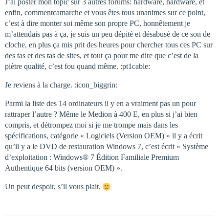
J’ai poster mon topic sur 3 autres forums: hardware, hardware, et
enfin, commentcamarche et vous êtes tous unanimes sur ce point,
c’est à dire monter soi même son propre PC, honnêtement je
m’attendais pas à ça, je suis un peu dépité et désabusé de ce son de
cloche, en plus ça mis prit des heures pour chercher tous ces PC sur
des tas et des tas de sites, et tout ça pour me dire que c’est de la
piètre qualité, c’est fou quand même. :pt1cable:
Je reviens à la charge. :icon_biggrin:
Parmi la liste des 14 ordinateurs il y en a vraiment pas un pour
rattraper l’autre ? Même le Medion à 400 E, en plus si j’ai bien
compris, et détrompez moi si je me trompe mais dans les
spécifications, catégorie « Logiciels (Version OEM) » il y a écrit
qu’il y a le DVD de restauration Windows 7, c’est écrit « Système
d’exploitation : Windows® 7 Édition Familiale Premium
Authentique 64 bits (version OEM) ».
Un peut despoir, s’il vous plait.