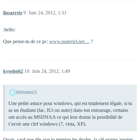
liosarreis
9
Juin 24, 2012, 1:31
:hello:
Que pense-tu de ce pc:
www.materiel.net…
?
kyosho62
10
Juin 24, 2012, 1:49
k0rnmuz3:
Une petite astuce pour windows, qui est totalement légale, si tu
as un étudiant (fac, IUt ou autre) dans ton entourage, certains
ont accès au MSDNAA ce qui leur donne la possibilité de
t’avoir une clef windows (7, vista, XP).
Ouais, sauf que dès que tu termine les études, la clé expire :neutre: