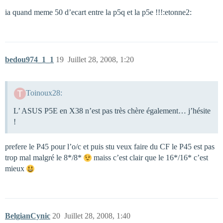
ia quand meme 50 d’ecart entre la p5q et la p5e !!!:etonne2:
bedou974_1_1
19
Juillet 28, 2008, 1:20
Toinoux28:
L’ ASUS P5E en X38 n’est pas très chère également… j’hésite
!
prefere le P45 pour l’o/c et puis stu veux faire du CF le P45 est pas
trop mal malgré le 8*/8*
maiss c’est clair que le 16*/16* c’est
mieux
BelgianCynic
20
Juillet 28, 2008, 1:40