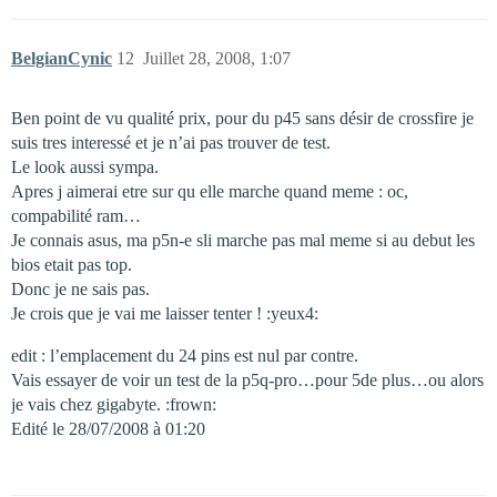
BelgianCynic
12
Juillet 28, 2008, 1:07
Ben point de vu qualité prix, pour du p45 sans désir de crossfire je
suis tres interessé et je n’ai pas trouver de test.
Le look aussi sympa.
Apres j aimerai etre sur qu elle marche quand meme : oc,
compabilité ram…
Je connais asus, ma p5n-e sli marche pas mal meme si au debut les
bios etait pas top.
Donc je ne sais pas.
Je crois que je vai me laisser tenter ! :yeux4:
edit : l’emplacement du 24 pins est nul par contre.
Vais essayer de voir un test de la p5q-pro…pour 5de plus…ou alors
je vais chez gigabyte. :frown:
Edité le 28/07/2008 à 01:20