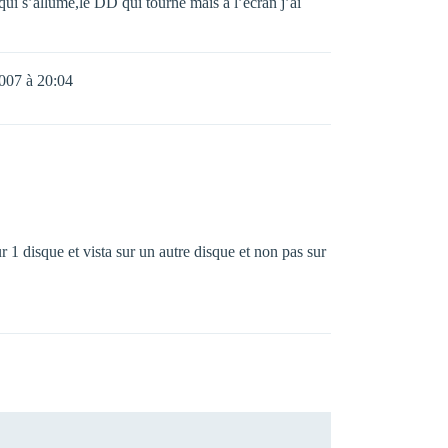
ui s’allume,le DD qui tourne mais a l’ecran j’ai
2007 à 20:04
 1 disque et vista sur un autre disque et non pas sur