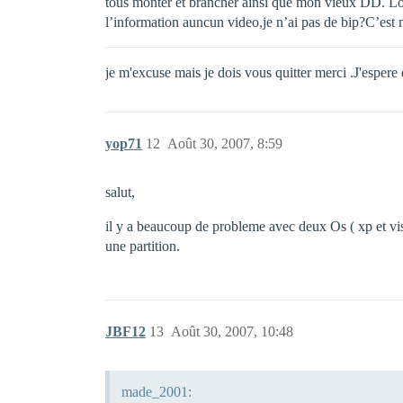
tous monter et brancher ainsi que mon vieux DD. Lors
l’information auncun video,je n’ai pas de bip?C’est
je m'excuse mais je dois vous quitter merci .J'espe
yop71
12
Août 30, 2007, 8:59
salut,
il y a beaucoup de probleme avec deux Os ( xp et vist
une partition.
JBF12
13
Août 30, 2007, 10:48
made_2001: