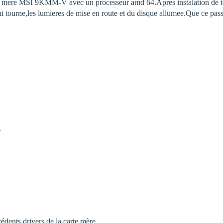
arte mere MSI 9KMM-V avec un processeur amd 64.Apres instalation de t
 tourne,les lumieres de mise en route et du disque allumee.Que ce passe 
.
édents drivers de la carte mère.