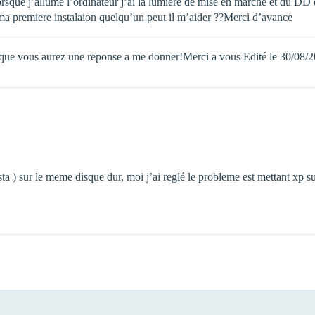
que j’allume l’ordinateur j’ai la lumiere de mise en marche et du DD q
 ma premiere instalaion quelqu’un peut il m’aider ??Merci d’avance
re que vous aurez une reponse a me donner!Merci a vous Edité le 30/08/
a ) sur le meme disque dur, moi j’ai reglé le probleme est mettant xp sur