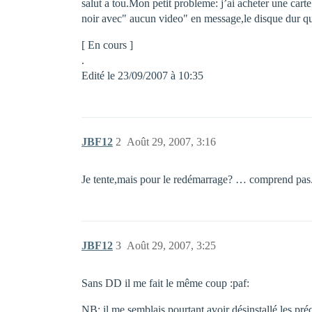
salut a tou.Mon petit probleme: j’ai acheter une c
noir avec" aucun video" en message,le disque dur qui
[ En cours ]
.
Edité le 23/09/2007 à 10:35
JBF12
2
Août 29, 2007, 3:16
Je tente,mais pour le redémarrage? … comprend pas
JBF12
3
Août 29, 2007, 3:25
Sans DD il me fait le même coup :paf:
NB: il me semblais pourtant avoir désinstallé les préc