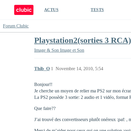
ACTUS
TESTS
Forum Clubic
Playstation2(sorties 3 RC
Image & Son
Image et Son
Thib_O
1
Novembre 14, 2010, 5:54
Bonjour!!
Je cherche un moyen de relier ma PS2 sur mon écra
La PS2 possède 3 sortie: 2 audio et 1 vidéo, format
Que faire??
J’ai trouvé des convertisseurs plutôt onéreux :paf: ,
Merci de m’aider pour ceux qui on une solution :oui: