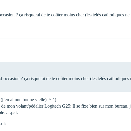
d’occasion ? ça risquerai de te coûter moins cher (les télés cathodiques 
s d’occasion ? ça risquerai de te coûter moins cher (les télés cathodique
(j’en ai une bonne vielle). ^ ^)
 de mon volant/pédalier Logitech G25: Il se fixe bien sur mon bureau, j’
ble… :paf:
sol: