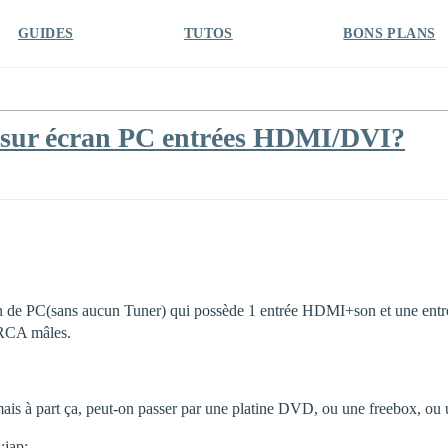
GUIDES
TUTOS
BONS PLANS
A)sur écran PC entrées HDMI/DVI?
n de PC(sans aucun Tuner) qui possède 1 entrée HDMI+son et une ent
 RCA mâles.
 mais à part ça, peut-on passer par une platine DVD, ou une freebox, ou 
:jap: