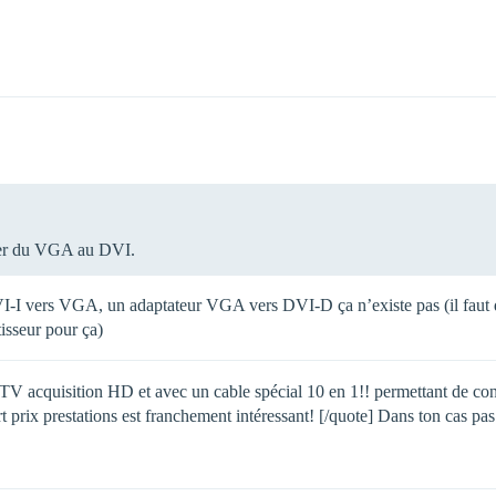
asser du VGA au DVI.
-I vers VGA, un adaptateur VGA vers DVI-D ça n’existe pas (il faut d
isseur pour ça)
TV acquisition HD et avec un cable spécial 10 en 1!! permettant de con
rt prix prestations est franchement intéressant! [/quote] Dans ton cas p