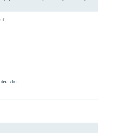
arf:
utera cher.