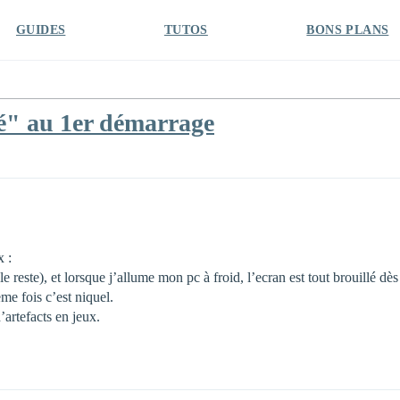
GUIDES
TUTOS
BONS PLANS
lé" au 1er démarrage
x :
 reste), et lorsque j’allume mon pc à froid, l’ecran est tout brouillé dès
me fois c’est niquel.
’artefacts en jeux.