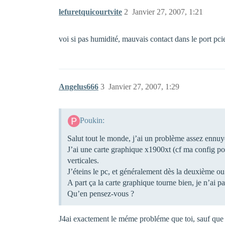
lefuretquicourtvite
2
Janvier 27, 2007, 1:21
voi si pas humidité, mauvais contact dans le port pcie
Angelus666
3
Janvier 27, 2007, 1:29
Poukin:
Salut tout le monde, j’ai un problème assez ennuy
J’ai une carte graphique x1900xt (cf ma config pour
verticales.
J’éteins le pc, et généralement dès la deuxième ou
A part ça la carte graphique tourne bien, je n’ai pa
Qu’en pensez-vous ?
J4ai exactement le méme probléme que toi, sauf que m