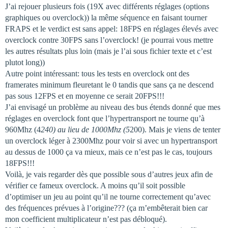
J’ai rejouer plusieurs fois (19X avec différents réglages (options
graphiques ou overclock)) la même séquence en faisant tourner
FRAPS et le verdict est sans appel: 18FPS en réglages élevés avec
overclock contre 30FPS sans l’overclock! (je pourrai vous mettre
les autres résultats plus loin (mais je l’ai sous fichier texte et c’est
plutot long))
Autre point intéressant: tous les tests en overclock ont des
framerates minimum fleuretant le 0 tandis que sans ça ne descend
pas sous 12FPS et en moyenne ce serait 20FPS!!!
J’ai envisagé un problème au niveau des bus étends donné que mes
réglages en overclock font que l’hypertransport ne tourne qu’à
960Mhz (4
240) au lieu de 1000Mhz (5
200). Mais je viens de tenter
un overclock léger à 2300Mhz pour voir si avec un hypertransport
au dessus de 1000 ça va mieux, mais ce n’est pas le cas, toujours
18FPS!!!
Voilà, je vais regarder dès que possible sous d’autres jeux afin de
vérifier ce fameux overclock. A moins qu’il soit possible
d’optimiser un jeu au point qu’il ne tourne correctement qu’avec
des fréquences prévues à l’origine??? (ça m’embêterait bien car
mon coefficient multiplicateur n’est pas débloqué).