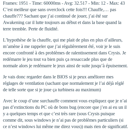
Frames: 1951 - Time: 60000ms - Avg: 32.517 - Min: 12 - Max: 43
C’est meilleur que sans overclock cette fois!!! Chauffe,… pas
chauffe??? Sachant que j’ai continué de jouer, j’ai été sur
Awakening car il lutte toujours au début et dans la base quand la
terre tremble. Perte de fluidité.
L’hypothèse de la chauffe, qui me plait de plus en plus d’ailleurs,
m’amène à me rappeler que j’ai régulièrement été, voir je le suis
encore confronté à des problèmes de ralentissement dans Crysis. Je
redémarre le jeu tout va bien puis ça ressaccade plus que de
normale alors je redémarre le jeux ainsi de suite jusqu’à épuisement.
Je vais donc regarder dans le BIOS si je peux améliorer mes
réglages de ventilation (sachant que normalement je l’ai déjà réglé
de telle sorte que si je joue ça turbinera au maximum)
Avec le coup d’une surchauffe comment vous expliquez que je n’ai
pas d’extinctions du PC où de bons bug (encore que j’en ai eu un il
y a quelques temps et que c’est très rare (sous Crysis puisque
comme dit, sous windows je n’ai pas de problèmes particuliers (si
ce n’est windows lui même me direz vous)) mais rien de significatif.