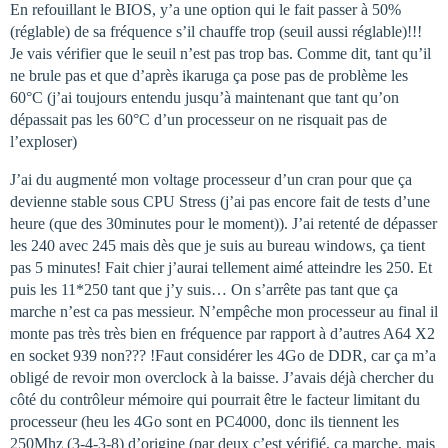
En refouillant le BIOS, y’a une option qui le fait passer à 50%
(réglable) de sa fréquence s’il chauffe trop (seuil aussi réglable)!!!
Je vais vérifier que le seuil n’est pas trop bas. Comme dit, tant qu’il
ne brule pas et que d’après ikaruga ça pose pas de problème les
60°C (j’ai toujours entendu jusqu’à maintenant que tant qu’on
dépassait pas les 60°C d’un processeur on ne risquait pas de
l’exploser)
J’ai du augmenté mon voltage processeur d’un cran pour que ça
devienne stable sous CPU Stress (j’ai pas encore fait de tests d’une
heure (que des 30minutes pour le moment)). J’ai retenté de dépasser
les 240 avec 245 mais dès que je suis au bureau windows, ça tient
pas 5 minutes! Fait chier j’aurai tellement aimé atteindre les 250. Et
puis les 11*250 tant que j’y suis… On s’arrête pas tant que ça
marche n’est ca pas messieur. N’empêche mon processeur au final il
monte pas très très bien en fréquence par rapport à d’autres A64 X2
en socket 939 non??? !Faut considérer les 4Go de DDR, car ça m’a
obligé de revoir mon overclock à la baisse. J’avais déjà chercher du
côté du contrôleur mémoire qui pourrait être le facteur limitant du
processeur (heu les 4Go sont en PC4000, donc ils tiennent les
250Mhz (3-4-3-8) d’origine (par deux c’est vérifié, ça marche, mais