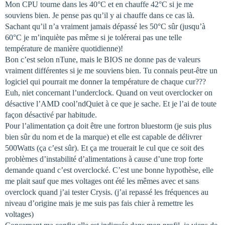
Mon CPU tourne dans les 40°C et en chauffe 42°C si je me
souviens bien. Je pense pas qu’il y ai chauffe dans ce cas là.
Sachant qu’il n’a vraiment jamais dépassé les 50°C sûr (jusqu’à
60°C je m’inquiète pas même si je tolérerai pas une telle
température de manière quotidienne)!
Bon c’est selon nTune, mais le BIOS ne donne pas de valeurs
vraiment différentes si je me souviens bien. Tu connais peut-être un
logiciel qui pourrait me donner la température de chaque cur???
Euh, niet concernant l’underclock. Quand on veut overclocker on
désactive l’AMD cool’ndQuiet à ce que je sache. Et je l’ai de toute
façon désactivé par habitude.
Pour l’alimentation ça doit être une fortron bluestorm (je suis plus
bien sûr du nom et de la marque) et elle est capable de délivrer
500Watts (ça c’est sûr). Et ça me trouerait le cul que ce soit des
problèmes d’instabilité d’alimentations à cause d’une trop forte
demande quand c’est overclocké. C’est une bonne hypothèse, elle
me plait sauf que mes voltages ont été les mêmes avec et sans
overclock quand j’ai tester Crysis. (j’ai repassé les fréquences au
niveau d’origine mais je me suis pas fais chier à remettre les
voltages)