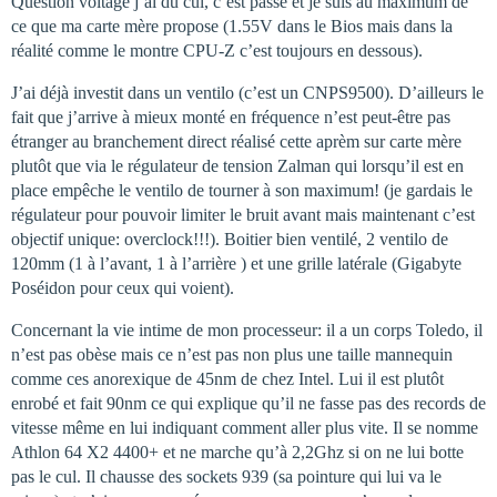
Question voltage j’ai du cul, c’est passé et je suis au maximum de
ce que ma carte mère propose (1.55V dans le Bios mais dans la
réalité comme le montre CPU-Z c’est toujours en dessous).
J’ai déjà investit dans un ventilo (c’est un CNPS9500). D’ailleurs le
fait que j’arrive à mieux monté en fréquence n’est peut-être pas
étranger au branchement direct réalisé cette aprèm sur carte mère
plutôt que via le régulateur de tension Zalman qui lorsqu’il est en
place empêche le ventilo de tourner à son maximum! (je gardais le
régulateur pour pouvoir limiter le bruit avant mais maintenant c’est
objectif unique: overclock!!!). Boitier bien ventilé, 2 ventilo de
120mm (1 à l’avant, 1 à l’arrière ) et une grille latérale (Gigabyte
Poséidon pour ceux qui voient).
Concernant la vie intime de mon processeur: il a un corps Toledo, il
n’est pas obèse mais ce n’est pas non plus une taille mannequin
comme ces anorexique de 45nm de chez Intel. Lui il est plutôt
enrobé et fait 90nm ce qui explique qu’il ne fasse pas des records de
vitesse même en lui indiquant comment aller plus vite. Il se nomme
Athlon 64 X2 4400+ et ne marche qu’à 2,2Ghz si on ne lui botte
pas le cul. Il chausse des sockets 939 (sa pointure qui lui va le