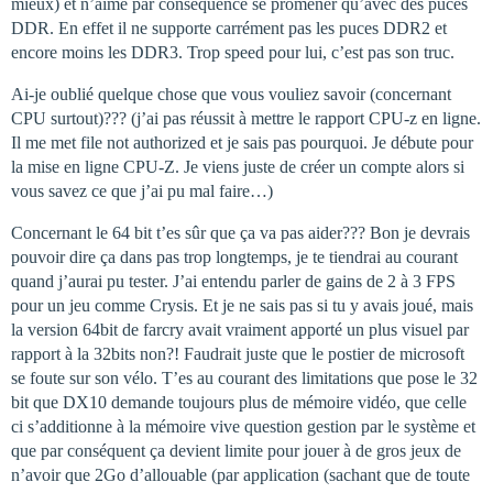
mieux) et n’aime par conséquence se promener qu’avec des puces
DDR. En effet il ne supporte carrément pas les puces DDR2 et
encore moins les DDR3. Trop speed pour lui, c’est pas son truc.
Ai-je oublié quelque chose que vous vouliez savoir (concernant
CPU surtout)??? (j’ai pas réussit à mettre le rapport CPU-z en ligne.
Il me met file not authorized et je sais pas pourquoi. Je débute pour
la mise en ligne CPU-Z. Je viens juste de créer un compte alors si
vous savez ce que j’ai pu mal faire…)
Concernant le 64 bit t’es sûr que ça va pas aider??? Bon je devrais
pouvoir dire ça dans pas trop longtemps, je te tiendrai au courant
quand j’aurai pu tester. J’ai entendu parler de gains de 2 à 3 FPS
pour un jeu comme Crysis. Et je ne sais pas si tu y avais joué, mais
la version 64bit de farcry avait vraiment apporté un plus visuel par
rapport à la 32bits non?! Faudrait juste que le postier de microsoft
se foute sur son vélo. T’es au courant des limitations que pose le 32
bit que DX10 demande toujours plus de mémoire vidéo, que celle
ci s’additionne à la mémoire vive question gestion par le système et
que par conséquent ça devient limite pour jouer à de gros jeux de
n’avoir que 2Go d’allouable (par application (sachant que de toute