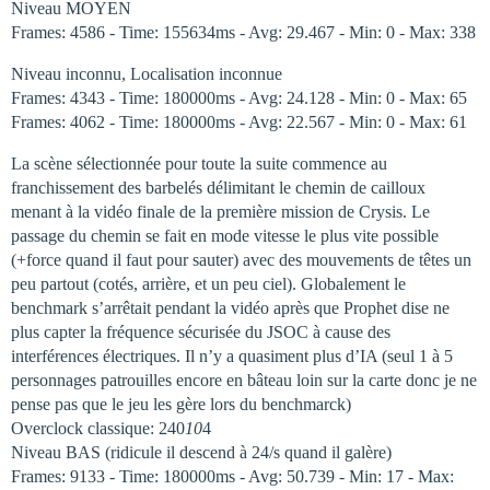
Niveau MOYEN
Frames: 4586 - Time: 155634ms - Avg: 29.467 - Min: 0 - Max: 338
Niveau inconnu, Localisation inconnue
Frames: 4343 - Time: 180000ms - Avg: 24.128 - Min: 0 - Max: 65
Frames: 4062 - Time: 180000ms - Avg: 22.567 - Min: 0 - Max: 61
La scène sélectionnée pour toute la suite commence au
franchissement des barbelés délimitant le chemin de cailloux
menant à la vidéo finale de la première mission de Crysis. Le
passage du chemin se fait en mode vitesse le plus vite possible
(+force quand il faut pour sauter) avec des mouvements de têtes un
peu partout (cotés, arrière, et un peu ciel). Globalement le
benchmark s’arrêtait pendant la vidéo après que Prophet dise ne
plus capter la fréquence sécurisée du JSOC à cause des
interférences électriques. Il n’y a quasiment plus d’IA (seul 1 à 5
personnages patrouilles encore en bâteau loin sur la carte donc je ne
pense pas que le jeu les gère lors du benchmarck)
Overclock classique: 240
10
4
Niveau BAS (ridicule il descend à 24/s quand il galère)
Frames: 9133 - Time: 180000ms - Avg: 50.739 - Min: 17 - Max: