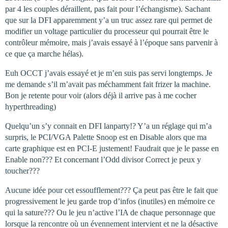
par 4 les couples déraillent, pas fait pour l’échangisme). Sachant
que sur la DFI apparemment y’a un truc assez rare qui permet de
modifier un voltage particulier du processeur qui pourrait être le
contrôleur mémoire, mais j’avais essayé à l’époque sans parvenir à
ce que ça marche hélas).
Euh OCCT j’avais essayé et je m’en suis pas servi longtemps. Je
me demande s’il m’avait pas méchamment fait frizer la machine.
Bon je retente pour voir (alors déjà il arrive pas à me cocher
hyperthreading)
Quelqu’un s’y connait en DFI lanparty!? Y’a un réglage qui m’a
surpris, le PCI/VGA Palette Snoop est en Disable alors que ma
carte graphique est en PCI-E justement! Faudrait que je le passe en
Enable non??? Et concernant l’Odd divisor Correct je peux y
toucher???
Aucune idée pour cet essoufflement??? Ça peut pas être le fait que
progressivement le jeu garde trop d’infos (inutiles) en mémoire ce
qui la sature??? Ou le jeu n’active l’IA de chaque personnage que
lorsque la rencontre où un évennement intervient et ne la désactive