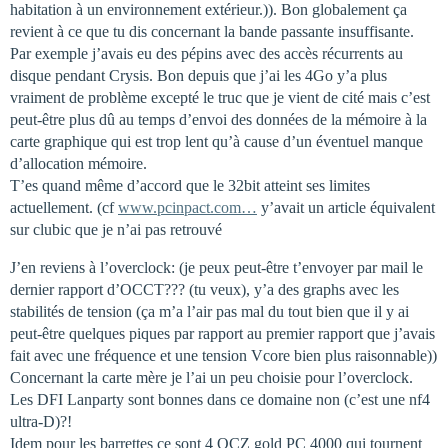
habitation à un environnement extérieur.)). Bon globalement ça
revient à ce que tu dis concernant la bande passante insuffisante.
Par exemple j’avais eu des pépins avec des accès récurrents au
disque pendant Crysis. Bon depuis que j’ai les 4Go y’a plus
vraiment de problème excepté le truc que je vient de cité mais c’est
peut-être plus dû au temps d’envoi des données de la mémoire à la
carte graphique qui est trop lent qu’à cause d’un éventuel manque
d’allocation mémoire.
T’es quand même d’accord que le 32bit atteint ses limites
actuellement. (cf
www.pcinpact.com…
y’avait un article équivalent
sur clubic que je n’ai pas retrouvé
J’en reviens à l’overclock: (je peux peut-être t’envoyer par mail le
dernier rapport d’OCCT??? (tu veux), y’a des graphs avec les
stabilités de tension (ça m’a l’air pas mal du tout bien que il y ai
peut-être quelques piques par rapport au premier rapport que j’avais
fait avec une fréquence et une tension Vcore bien plus raisonnable))
Concernant la carte mère je l’ai un peu choisie pour l’overclock.
Les DFI Lanparty sont bonnes dans ce domaine non (c’est une nf4
ultra-D)?!
Idem pour les barrettes ce sont 4 OCZ gold PC 4000 qui tournent