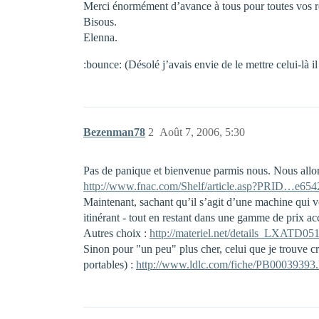
Merci énormément d’avance à tous pour toutes vos ré
Bisous.
Elenna.
:bounce: (Désolé j’avais envie de le mettre celui-là il
Bezenman78
2
Août 7, 2006, 5:30
Pas de panique et bienvenue parmis nous. Nous allons 
http://www.fnac.com/Shelf/article.asp?PRID…e6
Maintenant, sachant qu’il s’agit d’une machine qui 
itinérant - tout en restant dans une gamme de prix ac
Autres choix :
http://materiel.net/details_LXATD051
Sinon pour "un peu" plus cher, celui que je trouve c
portables) :
http://www.ldlc.com/fiche/PB00039393.