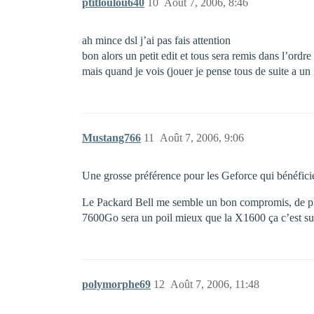
ptitloulou640
10
Août 7, 2006, 8:46
ah mince dsl j’ai pas fais attention
bon alors un petit edit et tous sera remis dans l’ordre
mais quand je vois (jouer je pense tous de suite a u
Mustang766
11
Août 7, 2006, 9:06
Une grosse préférence pour les Geforce qui bénéficie
Le Packard Bell me semble un bon compromis, de plus 
7600Go sera un poil mieux que la X1600 ça c’est s
polymorphe69
12
Août 7, 2006, 11:48