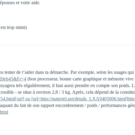
ponses et votre aide.
 est trop mimi)
tenter de t’aider dans ta démarche. Par exemple, selon les usages qui so
5420eb45&Fr=4
(bon processeur, bonne carte graphique et mémoire vive e
voyagera très régulièrement, il faut aussi prendre en compte son poids
cessible - se situe à environ 2,8 / 3 kg. Après, cela dépend de la consti
54.html[/url] ou [url=http://materiel.net/details_LXA9405006.html]htt
raquant du fait de son rapport encombrement / poids / performances génér
html