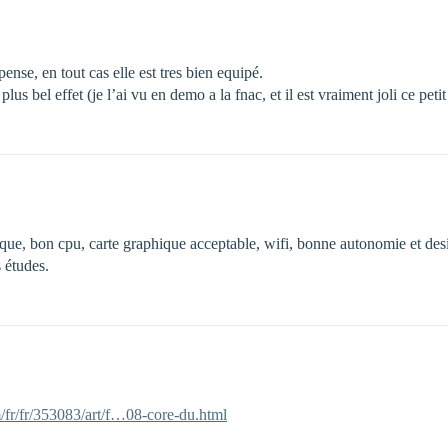
nse, en tout cas elle est tres bien equipé.
us bel effet (je l’ai vu en demo a la fnac, et il est vraiment joli ce peti
que, bon cpu, carte graphique acceptable, wifi, bonne autonomie et desi
 études.
fr/fr/353083/art/f…08-core-du.html