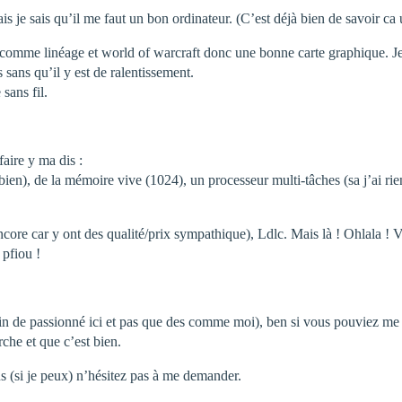
je sais qu’il me faut un bon ordinateur. (C’est déjà bien de savoir ca u
 comme linéage et world of warcraft donc une bonne carte graphique. Je 
 sans qu’il y est de ralentissement.
sans fil.
faire y ma dis :
en), de la mémoire vive (1024), un processeur multi-tâches (sa j’ai rien
 encore car y ont des qualité/prix sympathique), Ldlc. Mais là ! Ohlala !
 pfiou !
lein de passionné ici et pas que des comme moi), ben si vous pouviez me 
che et que c’est bien.
s (si je peux) n’hésitez pas à me demander.