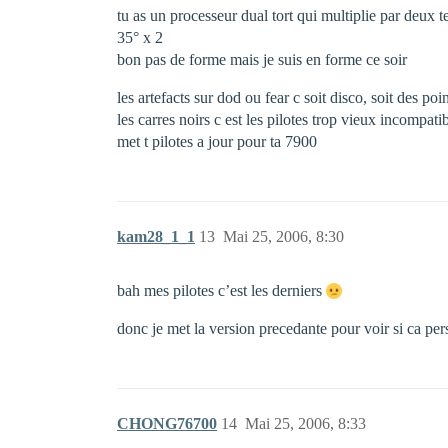
tu as un processeur dual tort qui multiplie par deux 
35° x 2
bon pas de forme mais je suis en forme ce soir
les artefacts sur dod ou fear c soit disco, soit des po
les carres noirs c est les pilotes trop vieux incompati
met t pilotes a jour pour ta 7900
kam28_1_1
13
Mai 25, 2006, 8:30
bah mes pilotes c’est les derniers
donc je met la version precedante pour voir si ca pers
CHONG76700
14
Mai 25, 2006, 8:33