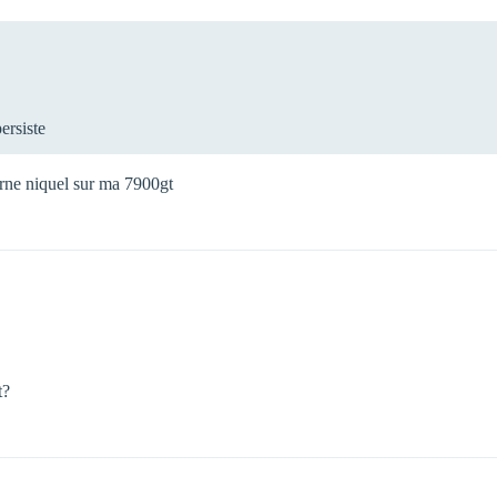
ersiste
urne niquel sur ma 7900gt
t?