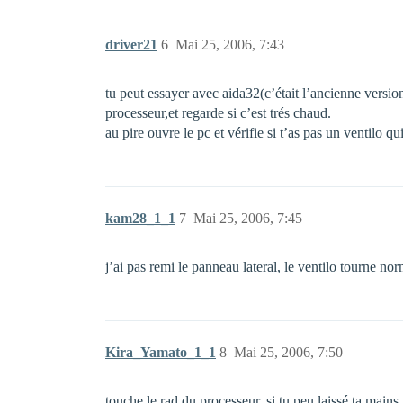
driver21
6
Mai 25, 2006, 7:43
tu peut essayer avec aida32(c’était l’ancienne version
processeur,et regarde si c’est trés chaud.
au pire ouvre le pc et vérifie si t’as pas un ventilo qu
kam28_1_1
7
Mai 25, 2006, 7:45
j’ai pas remi le panneau lateral, le ventilo tourne n
Kira_Yamato_1_1
8
Mai 25, 2006, 7:50
touche le rad du processeur, si tu peu laissé ta mains