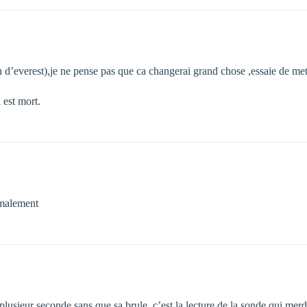
 d’everest),je ne pense pas que ca changerai grand chose ,essaie de mettr
i est mort.
ormalement
 plusieur seconde sans que sa brule, c’est la lecture de la sonde qui mer