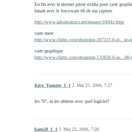
En fin avec le dernier pilote nvidia pour carte graphi
faisait avec le forceware 66 de ma capture
http://www.laboiteatrucs.net/images/100Hz.bmp
carte mere
http://www.clubic.com/shopping-107337-0-gi…te-g
carte graphique
http://www.clubic.com/shopping-132650-0-as…00-g
Kira_Yamato_1_1
2
Mai 25, 2006, 7:27
les 70°, tu les obtiens avec quel logiciel?
kam28_1_1
3
Mai 25, 2006, 7:28