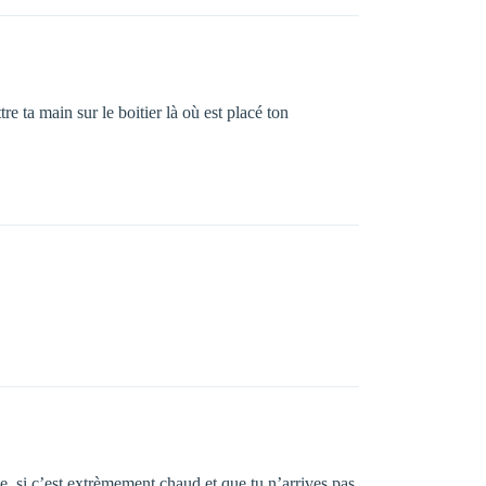
e ta main sur le boitier là où est placé ton
de, si c’est extrèmement chaud et que tu n’arrives pas