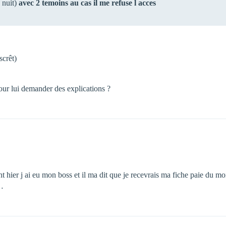
e nuit)
avec 2 temoins au cas il me refuse l acces
scrêt)
pour lui demander des explications ?
ant hier j ai eu mon boss et il ma dit que je recevrais ma fiche paie du mo
e…