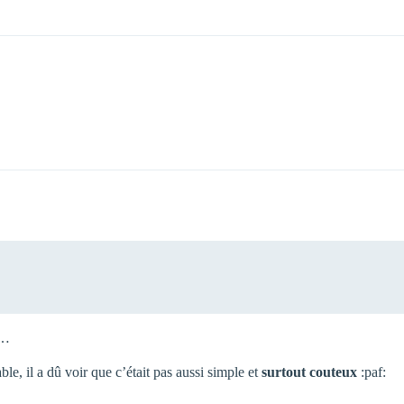
r…
le, il a dû voir que c’était pas aussi simple et
surtout couteux
:paf: