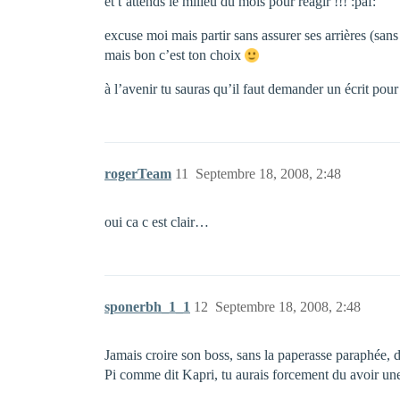
et t’attends le milieu du mois pour réagir !!! :paf:
excuse moi mais partir sans assurer ses arrières (san
mais bon c’est ton choix
à l’avenir tu sauras qu’il faut demander un écrit pour
rogerTeam
11
Septembre 18, 2008, 2:48
oui ca c est clair…
sponerbh_1_1
12
Septembre 18, 2008, 2:48
Jamais croire son boss, sans la paperasse paraphée,
Pi comme dit Kapri, tu aurais forcement du avoir u