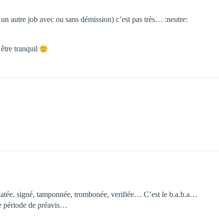
s un autre job avec ou sans démission) c’est pas très… :neutre:
 être tranquil
 datée, signé, tamponnée, trombonée, verifiée… C’est le b.a.b.a…
ne période de préavis…