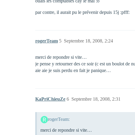
ouais les comptables cay le mal :o
par contre, il aurait pu le prévenir depuis 15j :pfff:
rogerTeam
5
Septembre 18, 2008, 2:24
merci de repondre si vite…
je pense y retourner des ce soir (c est un boulot de n
aie aie je suis perdu en fait je panique…
KaPriChieuZe
6
Septembre 18, 2008, 2:31
rogerTeam:
merci de repondre si vite…