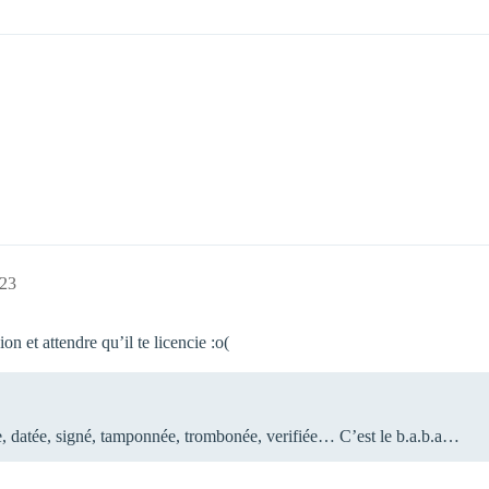
:23
on et attendre qu’il te licencie :o(
e, datée, signé, tamponnée, trombonée, verifiée… C’est le b.a.b.a…