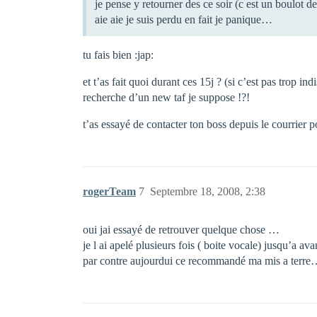
je pense y retourner des ce soir (c est un boulot d
aie aie je suis perdu en fait je panique…
tu fais bien :jap:
et t’as fait quoi durant ces 15j ? (si c’est pas trop indi
recherche d’un new taf je suppose !?!
t’as essayé de contacter ton boss depuis le courrier 
rogerTeam
7
Septembre 18, 2008, 2:38
oui jai essayé de retrouver quelque chose …
je l ai apelé plusieurs fois ( boite vocale) jusqu’a av
par contre aujourdui ce recommandé ma mis a terr