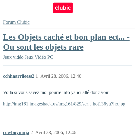
Forum Clubic
Les Objets caché et bon plan ect... -
Ou sont les objets rare
Jeux vidéo
Jeux Vidéo PC
cchhaarrlleess2
1
Avril 28, 2006, 12:40
Voila si vous savez moi pourre info ya ici allé donc voir
http://img161.imageshack.us/img161/829/scr…hot136yu7ho.jpg
cowboyninja
2
Avril 28, 2006, 12:46