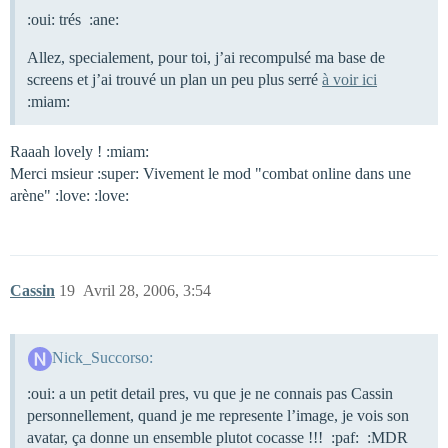
:oui: trés :ane:
Allez, specialement, pour toi, j’ai recompulsé ma base de
screens et j’ai trouvé un plan un peu plus serré
à voir ici
:miam:
Raaah lovely ! :miam:
Merci msieur :super: Vivement le mod "combat online dans une
arène" :love: :love:
Cassin
19
Avril 28, 2006, 3:54
Nick_Succorso:
:oui: a un petit detail pres, vu que je ne connais pas Cassin
personnellement, quand je me represente l’image, je vois son
avatar, ça donne un ensemble plutot cocasse !!! :paf: :MDR