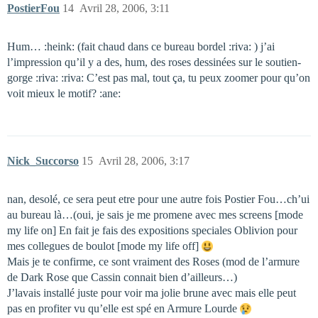
PostierFou
14
Avril 28, 2006, 3:11
Hum… :heink: (fait chaud dans ce bureau bordel :riva: ) j’ai
l’impression qu’il y a des, hum, des roses dessinées sur le soutien-
gorge :riva: :riva: C’est pas mal, tout ça, tu peux zoomer pour qu’on
voit mieux le motif? :ane:
Nick_Succorso
15
Avril 28, 2006, 3:17
nan, desolé, ce sera peut etre pour une autre fois Postier Fou…ch’ui
au bureau là…(oui, je sais je me promene avec mes screens [mode
my life on] En fait je fais des expositions speciales Oblivion pour
mes collegues de boulot [mode my life off]
Mais je te confirme, ce sont vraiment des Roses (mod de l’armure
de Dark Rose que Cassin connait bien d’ailleurs…)
J’lavais installé juste pour voir ma jolie brune avec mais elle peut
pas en profiter vu qu’elle est spé en Armure Lourde