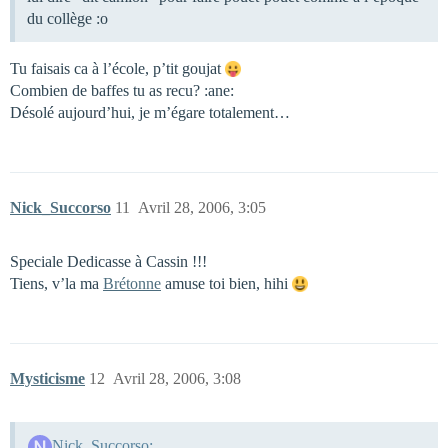
du collège :o
Tu faisais ca à l’école, p’tit goujat
Combien de baffes tu as recu? :ane:
Désolé aujourd’hui, je m’égare totalement…
Nick_Succorso
11
Avril 28, 2006, 3:05
Speciale Dedicasse à Cassin !!!
Tiens, v’la ma
Brétonne
amuse toi bien, hihi
Mysticisme
12
Avril 28, 2006, 3:08
Nick_Succorso: