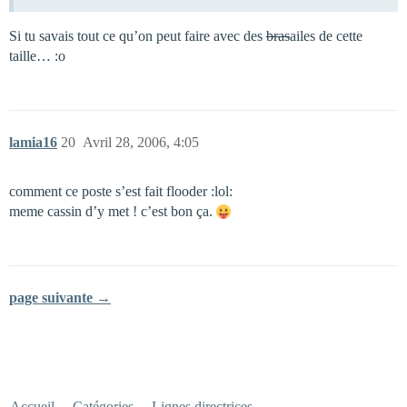
Si tu savais tout ce qu’on peut faire avec des
bras
ailes de cette
taille… :o
lamia16
20
Avril 28, 2006, 4:05
comment ce poste s’est fait flooder :lol:
meme cassin d’y met ! c’est bon ça.
page suivante →
Accueil
Catégories
Lignes directrices