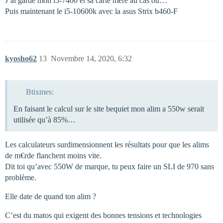
J’ai gardé mon i5-7400 et sa carte mère au cas où…
Puis maintenant le i5-10600k avec la asus Strix b460-F
kyosho62
13
Novembre 14, 2020, 6:32
Btixmes:
En faisant le calcul sur le site bequiet mon alim a 550w serait
utilisée qu’à 85%…
Les calculateurs surdimensionnent les résultats pour que les alims
de m€rde flanchent moins vite.
Dit toi qu’avec 550W de marque, tu peux faire un SLI de 970 sans
problème.
Elle date de quand ton alim ?
C’est du matos qui exigent des bonnes tensions et technologies