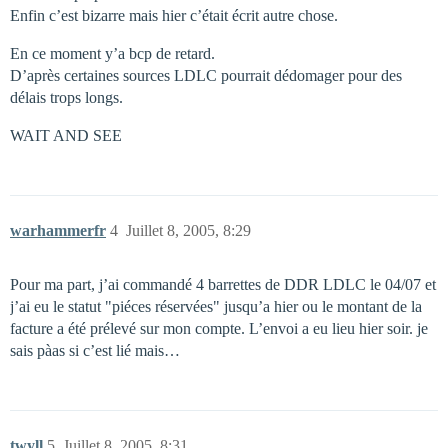
Enfin c’est bizarre mais hier c’était écrit autre chose.
En ce moment y’a bcp de retard.
D’après certaines sources LDLC pourrait dédomager pour des
délais trops longs.
WAIT AND SEE
warhammerfr
4
Juillet 8, 2005, 8:29
Pour ma part, j’ai commandé 4 barrettes de DDR LDLC le 04/07 et
j’ai eu le statut "piéces réservées" jusqu’a hier ou le montant de la
facture a été prélevé sur mon compte. L’envoi a eu lieu hier soir. je
sais pàas si c’est lié mais…
twyll
5
Juillet 8, 2005, 8:31