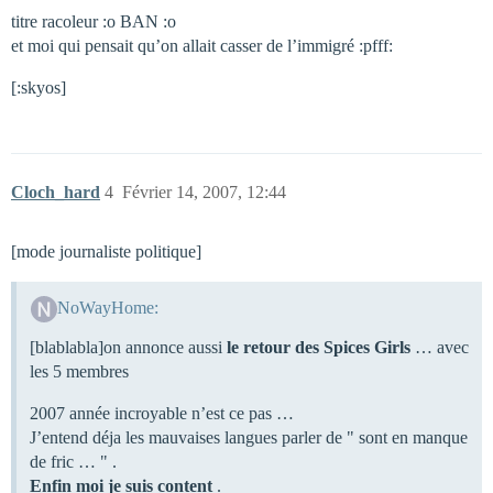
titre racoleur :o BAN :o
et moi qui pensait qu’on allait casser de l’immigré :pfff:
[:skyos]
Cloch_hard
4
Février 14, 2007, 12:44
[mode journaliste politique]
NoWayHome:
[blablabla]on annonce aussi
le retour des Spices Girls
… avec
les 5 membres
2007 année incroyable n’est ce pas …
J’entend déja les mauvaises langues parler de " sont en manque
de fric … " .
Enfin moi je suis content
.