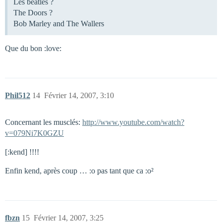
Les beatles ?
The Doors ?
Bob Marley and The Wallers
Que du bon :love:
Phil512
14
Février 14, 2007, 3:10
Concernant les musclés:
http://www.youtube.com/watch?
v=079Ni7K0GZU
[:kend] !!!!
Enfin kend, après coup … :o pas tant que ca :o²
fbzn
15
Février 14, 2007, 3:25