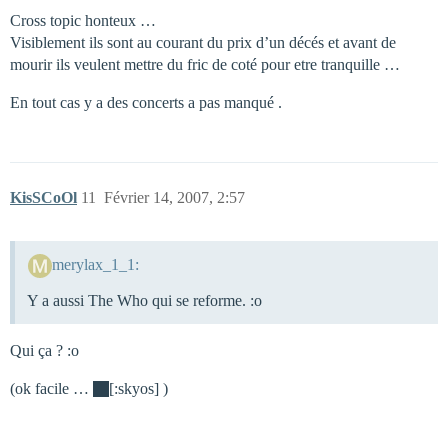
Cross topic honteux …
Visiblement ils sont au courant du prix d’un décés et avant de
mourir ils veulent mettre du fric de coté pour etre tranquille …
En tout cas y a des concerts a pas manqué .
KisSCoOl
11
Février 14, 2007, 2:57
merylax_1_1:
Y a aussi The Who qui se reforme. :o
Qui ça ? :o
(ok facile …
[:skyos] )