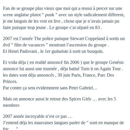
Fan de se groupe plus vieux que moi qui a reussi à percer sur une
scene anglaise plutot " punk " avec un style radicalement different,
je me languis de les voir en live , chose que je n’avais jamais pu
faire puisque trop jeune . Le groupe s’ai séparé en 83 .
2007 est l’année The police puisque Stewart Coppeland à sortis un
dvd " film de vacances " montrant l’ascension du groupe .
Et Henri Padovani , le 1er guitariste à sorti un bouquin.
Et voila déja ( en realité annoncé fin 2006 ) que le groupe Genésis
annonce lui aussi une tournée , déja batisé Turn it on Again Tour .
les dates sont déja annoncés , 30 juin Paris, France, Parc Des
Princes.
Par contre ça sera evidemment sans Peter Gabriel…
Mais on annonce aussi le retour des Spices Girls … avec les 5
membres
2007 année incroyable n’est ce pas …
J’entend déja les mauvaises langues parler de " sont en manque de
fric … " .