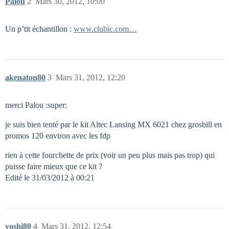
Palou
2
Mars 30, 2012, 10:00
Un p’tit échantillon :
www.clubic.com…
akenaton80
3
Mars 31, 2012, 12:20
merci Palou :super:
je suis bien tenté par le kit Altec Lansing MX 6021 chez grosbill en
promos 120 environ avec les fdp
rien à cette fourchette de prix (voir un peu plus mais pas trop) qui
puisse faire mieux que ce kit ?
Edité le 31/03/2012 à 00:21
yoshi80
4
Mars 31, 2012, 12:54