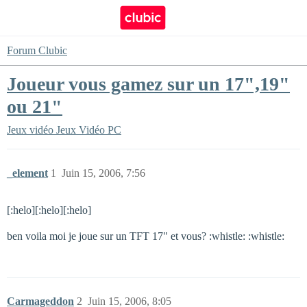
Forum Clubic
Joueur vous gamez sur un 17",19"
ou 21"
Jeux vidéo
Jeux Vidéo PC
_element
1
Juin 15, 2006, 7:56
[:helo][:helo][:helo]
ben voila moi je joue sur un TFT 17" et vous? :whistle: :whistle:
Carmageddon
2
Juin 15, 2006, 8:05