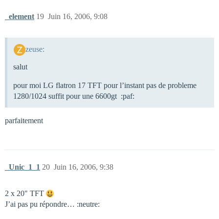
_element
19
Juin 16, 2006, 9:08
zeuse:
salut
pour moi LG flatron 17 TFT pour l’instant pas de probleme
1280/1024 suffit pour une 6600gt :paf:
parfaitement
_Unic_1_1
20
Juin 16, 2006, 9:38
2 x 20" TFT
J’ai pas pu répondre… :neutre: