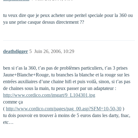
tu veux dire que je peux acheter une peritel speciale pour la 360 ou
ya une prise casque dessus directement ??
deathdigger
5
Juin 26, 2006, 10:29
ben si t’as la 360, t’as pas de problèmes particuliers, t’as 3 prises
Jaune+Blanche+Rouge, tu branches la blanche et la rouge sur les
entrées auxiliaires d’une chaine hifi et puis voilà, sinon, si t’as pas
de chaines sous la main, tu peux passer par un adaptateur :
http://www.cordico.com/imgart/9_L104301.jpg
comme ça
(
http://www.cordico.com/pages/pag_00.asp?SFM=10-50-30
)
tu dois pouvoir en trouver à moins de 5 euros dans les darty, fnac,
etc…