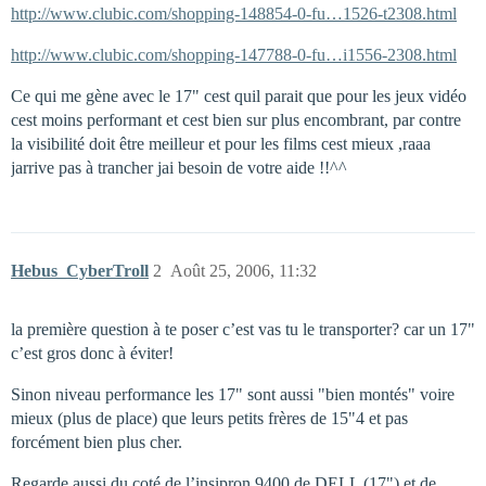
http://www.clubic.com/shopping-148854-0-fu…1526-t2308.html
http://www.clubic.com/shopping-147788-0-fu…i1556-2308.html
Ce qui me gène avec le 17" cest quil parait que pour les jeux vidéo
cest moins performant et cest bien sur plus encombrant, par contre
la visibilité doit être meilleur et pour les films cest mieux ,raaa
jarrive pas à trancher jai besoin de votre aide !!^^
Hebus_CyberTroll
2
Août 25, 2006, 11:32
la première question à te poser c’est vas tu le transporter? car un 17"
c’est gros donc à éviter!
Sinon niveau performance les 17" sont aussi "bien montés" voire
mieux (plus de place) que leurs petits frères de 15"4 et pas
forcément bien plus cher.
Regarde aussi du coté de l’insipron 9400 de DELL (17") et de