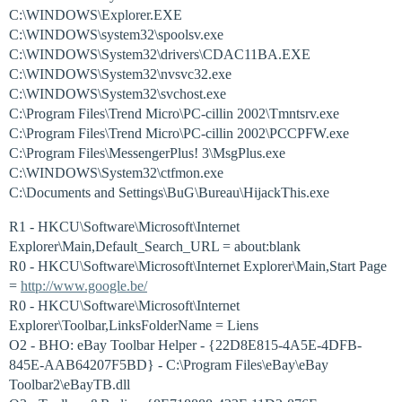
C:\WINDOWS\Explorer.EXE
C:\WINDOWS\system32\spoolsv.exe
C:\WINDOWS\System32\drivers\CDAC11BA.EXE
C:\WINDOWS\System32\nvsvc32.exe
C:\WINDOWS\System32\svchost.exe
C:\Program Files\Trend Micro\PC-cillin 2002\Tmntsrv.exe
C:\Program Files\Trend Micro\PC-cillin 2002\PCCPFW.exe
C:\Program Files\MessengerPlus! 3\MsgPlus.exe
C:\WINDOWS\System32\ctfmon.exe
C:\Documents and Settings\BuG\Bureau\HijackThis.exe
R1 - HKCU\Software\Microsoft\Internet
Explorer\Main,Default_Search_URL = about:blank
R0 - HKCU\Software\Microsoft\Internet Explorer\Main,Start Page
=
http://www.google.be/
R0 - HKCU\Software\Microsoft\Internet
Explorer\Toolbar,LinksFolderName = Liens
O2 - BHO: eBay Toolbar Helper - {22D8E815-4A5E-4DFB-
845E-AAB64207F5BD} - C:\Program Files\eBay\eBay
Toolbar2\eBayTB.dll