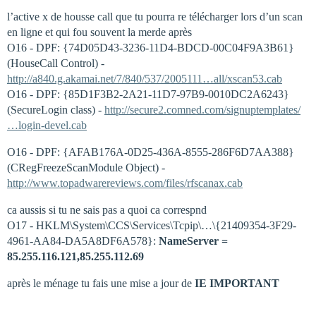
l’active x de housse call que tu pourra re télécharger lors d’un scan
en ligne et qui fou souvent la merde après
O16 - DPF: {74D05D43-3236-11D4-BDCD-00C04F9A3B61}
(HouseCall Control) -
http://a840.g.akamai.net/7/840/537/2005111…all/xscan53.cab
O16 - DPF: {85D1F3B2-2A21-11D7-97B9-0010DC2A6243}
(SecureLogin class) -
http://secure2.comned.com/signuptemplates/
…login-devel.cab
O16 - DPF: {AFAB176A-0D25-436A-8555-286F6D7AA388}
(CRegFreezeScanModule Object) -
http://www.topadwarereviews.com/files/rfscanax.cab
ca aussis si tu ne sais pas a quoi ca correspnd
O17 - HKLM\System\CCS\Services\Tcpip\…\{21409354-3F29-
4961-AA84-DA5A8DF6A578}:
NameServer =
85.255.116.121,85.255.112.69
après le ménage tu fais une mise a jour de
IE IMPORTANT