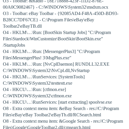
O3 - Toolbar: &Radio - {8E718888-423F-11D2-876E-
00A0C9082467} - C:\WINDOWS\System32\msdxm.ocx
O3 - Toolbar: eBay Toolbar - {92085AD4-F48A-450D-BD93-
B28CC7DF67CE} - C:\Program Files\eBay\eBay
Toolbar2\eBayTB.dll
O4 - HKLM\…\Run: [BootSkin Startup Jobs] "C:\Program
Files\Stardock\WinCustomize\BootSkin\BootSkin.exe"
/StartupJobs
O4 - HKLM\…\Run: [MessengerPlus3] "C:\Program
Files\MessengerPlus! 3\MsgPlus.exe"
O4 - HKLM\…\Run: [NvCplDaemon] RUNDLL32.EXE
C:\WINDOWS\System32\NvCpl.dll,NvStartup
O4 - HKLM\…\RunServices: [SystemTools]
C:\WINDOWS\System32\testtestt.exe
O4 - HKCU\…\Run: [ctfmon.exe]
C:\WINDOWS\System32\ctfmon.exe
O4 - HKCU\…\RunServices: [start extracting] spoolvse.exe
O8 - Extra context menu item: &eBay Search - res://C:\Program
Files\eBay\eBay Toolbar2\eBayTb.dll/RCSearch.html
O8 - Extra context menu item: &Google Search - res://C:\Program
Files\Google\GoogleToolbar2.dll/cmsearch.html