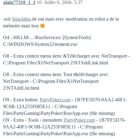
alain77310_1_1
10
Juillet 9, 2006, 5:37
:sol:
hijackthis
.de oui mais avec modération un robot a de la
mémoire mais bon
O4 - HKLM\…\RunServices: [SystemTools]
C:\WINDOWS\System32\testtestt.exe
O8 - Extra context menu item: &Télécharger avec NetTransport -
C:\Program Files\Xi\NetTransport 2\NTAddLink.html
O8 - Extra context menu item: Tout t&élécharger avec
NetTransport - C:\Program Files\Xi\NetTransport
2\NTAddList.html
O9 - Extra button:
PartyPoker.com
- {B7FE5D70-9AA2-40F1-
9C6B-12A255F085E1} - C:\Program
Files\PartyGaming\PartyPoker\RunApp.exe (file missing)
O9 - Extra ‹ Tools › menuitem:
PartyPoker.com
- {B7FE5D70-
9AA2-40F1-9C6B-12A255F085E1} - C:\Program
Files\PartyGaming\PartyPoker\RunApp.exe (file missing)