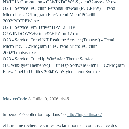
NVIDIA Corporation - C:\WINDOWS\System32\nvsvc32.exe
O23 - Service: PC-cillin PersonalFirewall (PCCPFW) - Trend
Micro Inc. - C:\Program Files\Trend Micro\PC-cillin
2002\PCCPFW.exe
O23 - Service: Pml Driver HPZ12 - HP -
C:\WINDOWS\System32\HPZipm12.exe
O23 - Service: Trend NT Realtime Service (Tmntsrv) - Trend
Micro Inc. - C:\Program Files\Trend Micro\PC-cillin
2002\Tmntsrv.exe
O23 - Service: TuneUp WinStyler Theme Service
(TUWinStylerThemeSvc) - TuneUp Software GmbH - C:\Program
Files\TuneUp Utilities 2004\WinStylerThemeSvc.exe
MasterCode
8
Juillet 9, 2006, 4:46
tu peux >>> coller ton log dans >>
http://hijackthis.de/
et faire une recherche sur les exclamations en connaissance des