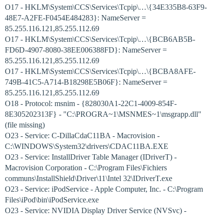
O17 - HKLM\System\CCS\Services\Tcpip\…\{34E335B8-63F9-
48E7-A2FE-F0454E484283}: NameServer =
85.255.116.121,85.255.112.69
O17 - HKLM\System\CCS\Services\Tcpip\…\{BCB6AB5B-
FD6D-4907-8080-38EE006388FD}: NameServer =
85.255.116.121,85.255.112.69
O17 - HKLM\System\CCS\Services\Tcpip\…\{BCBA8AFE-
749B-41C5-A714-B18298E5B06F}: NameServer =
85.255.116.121,85.255.112.69
O18 - Protocol: msnim - {828030A1-22C1-4009-854F-
8E305202313F} - "C:\PROGRA~1\MSNMES~1\msgrapp.dll"
(file missing)
O23 - Service: C-DillaCdaC11BA - Macrovision -
C:\WINDOWS\System32\drivers\CDAC11BA.EXE
O23 - Service: InstallDriver Table Manager (IDriverT) -
Macrovision Corporation - C:\Program Files\Fichiers
communs\InstallShield\Driver\11\Intel 32\IDriverT.exe
O23 - Service: iPodService - Apple Computer, Inc. - C:\Program
Files\iPod\bin\iPodService.exe
O23 - Service: NVIDIA Display Driver Service (NVSvc) -