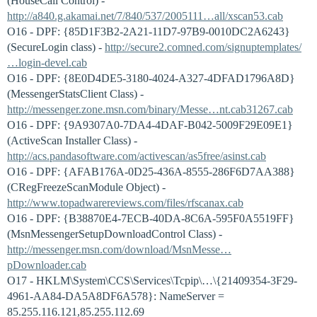
(HouseCall Control) -
http://a840.g.akamai.net/7/840/537/2005111…all/xscan53.cab
O16 - DPF: {85D1F3B2-2A21-11D7-97B9-0010DC2A6243}
(SecureLogin class) -
http://secure2.comned.com/signuptemplates/
…login-devel.cab
O16 - DPF: {8E0D4DE5-3180-4024-A327-4DFAD1796A8D}
(MessengerStatsClient Class) -
http://messenger.zone.msn.com/binary/Messe…nt.cab31267.cab
O16 - DPF: {9A9307A0-7DA4-4DAF-B042-5009F29E09E1}
(ActiveScan Installer Class) -
http://acs.pandasoftware.com/activescan/as5free/asinst.cab
O16 - DPF: {AFAB176A-0D25-436A-8555-286F6D7AA388}
(CRegFreezeScanModule Object) -
http://www.topadwarereviews.com/files/rfscanax.cab
O16 - DPF: {B38870E4-7ECB-40DA-8C6A-595F0A5519FF}
(MsnMessengerSetupDownloadControl Class) -
http://messenger.msn.com/download/MsnMesse…
pDownloader.cab
O17 - HKLM\System\CCS\Services\Tcpip\…\{21409354-3F29-
4961-AA84-DA5A8DF6A578}: NameServer =
85.255.116.121,85.255.112.69