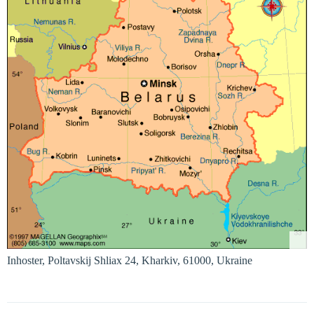
Inhoster, Poltavskij Shliax 24, Kharkiv, 61000, Ukraine