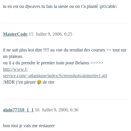
tu en est ou djwaves tu fais la sieste ou on t’a planté :pt1cable:
MasterCode
15
Juillet 9, 2006, 6:25
il ne sait plus koi dire !!!! au vue du resultat des courses >> tout sur
un plateau.
ou il a du prendre le premier train pour Belarus >>>>>
http://www.f-
service.com/~atlantique/index/Screenshots/anim/rire1.gif
:MDR j’en pleure
de rire
alain77310_1_1
16
Juillet 9, 2006, 6:36
bon moi je vais me restaurer