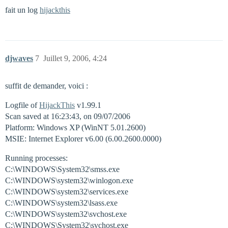
fait un log
hijackthis
djwaves
7
Juillet 9, 2006, 4:24
suffit de demander, voici :
Logfile of
HijackThis
v1.99.1
Scan saved at 16:23:43, on 09/07/2006
Platform: Windows XP (WinNT 5.01.2600)
MSIE: Internet Explorer v6.00 (6.00.2600.0000)
Running processes:
C:\WINDOWS\System32\smss.exe
C:\WINDOWS\system32\winlogon.exe
C:\WINDOWS\system32\services.exe
C:\WINDOWS\system32\lsass.exe
C:\WINDOWS\system32\svchost.exe
C:\WINDOWS\System32\svchost.exe