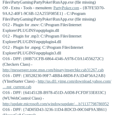
Files\PartyGaming\PartyPoker\RunApp.exe (file missing)
O9 - Extra ‹ Tools › menuitem:
PartyPoker.com
- {B7FE5D70-
9AA2-40F1-9C6B-12A255F085E1} - C:\Program
Files\PartyGaming\PartyPoker\RunApp.exe (file missing)
O12 - Plugin for .mov: C:\Program Files\Internet
Explorer\PLUGINS\npqtplugin.dll
O12 - Plugin for .mp3: C:\Program Files\Internet
Explorer\PLUGINS\npqtplugin4.dll
O12 - Plugin for .mpeg: C:\Program Files\Internet
Explorer\PLUGINS\npqtplugin3.dll
O16 - DPF: {00B71CFB-6864-4346-A978-C0A14556272C}
(Checkers Class) -
http://messenger.zone.msn.com/binary/msgrchkr.cab31267.cab
O16 - DPF: {30528230-99F7-4BB4-88D8-FA1D4F56A2AB}
(YInstStarter Class) -
http://us.dl1.yimg.com/download.yahoo.com/
…nst_current.cab
O16 - DPF: {6414512B-B978-451D-A0D8-FCFDF33E833C}
(WUWebControl Class) -
http://update.microsoft.com/windowsupdate/…b?1137798786952
O16 - DPF: {74D05D43-3236-11D4-BDCD-00C04F9A3B61}