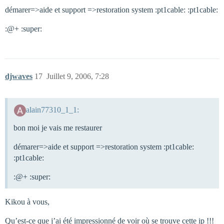
démarer=>aide et support =>restoration system :pt1cable: :pt1cable:
:@+ :super:
djwaves
17
Juillet 9, 2006, 7:28
alain77310_1_1:
bon moi je vais me restaurer
démarer=>aide et support =>restoration system :pt1cable:
:pt1cable:
:@+ :super:
Kikou à vous,
Qu’est-ce que j’ai été impressionné de voir où se trouve cette ip !!!