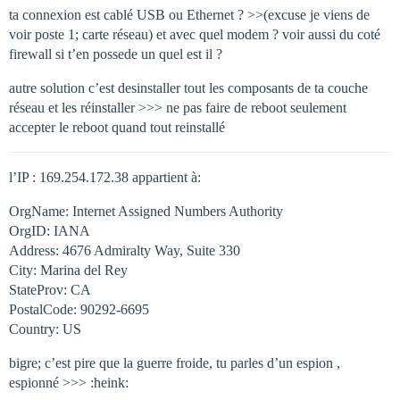
ta connexion est cablé USB ou Ethernet ? >>(excuse je viens de
voir poste 1; carte réseau) et avec quel modem ? voir aussi du coté
firewall si t’en possede un quel est il ?
autre solution c’est desinstaller tout les composants de ta couche
réseau et les réinstaller >>> ne pas faire de reboot seulement
accepter le reboot quand tout reinstallé
l’IP : 169.254.172.38 appartient à:
OrgName: Internet Assigned Numbers Authority
OrgID: IANA
Address: 4676 Admiralty Way, Suite 330
City: Marina del Rey
StateProv: CA
PostalCode: 90292-6695
Country: US
bigre; c’est pire que la guerre froide, tu parles d’un espion ,
espionné >>> :heink: