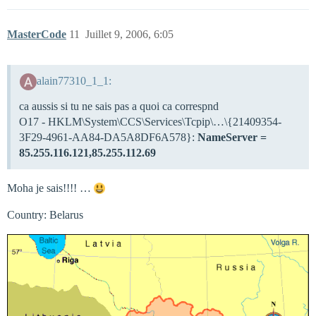
MasterCode
11
Juillet 9, 2006, 6:05
alain77310_1_1:
ca aussis si tu ne sais pas a quoi ca correspnd
O17 - HKLM\System\CCS\Services\Tcpip\…\{21409354-
3F29-4961-AA84-DA5A8DF6A578}:
NameServer =
85.255.116.121,85.255.112.69
Moha je sais!!!! …
Country: Belarus