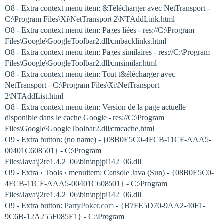
O8 - Extra context menu item: &Télécharger avec NetTransport -
C:\Program Files\Xi\NetTransport 2\NTAddLink.html
O8 - Extra context menu item: Pages liées - res://C:\Program
Files\Google\GoogleToolbar2.dll/cmbacklinks.html
O8 - Extra context menu item: Pages similaires - res://C:\Program
Files\Google\GoogleToolbar2.dll/cmsimilar.html
O8 - Extra context menu item: Tout t&élécharger avec
NetTransport - C:\Program Files\Xi\NetTransport
2\NTAddList.html
O8 - Extra context menu item: Version de la page actuelle
disponible dans le cache Google - res://C:\Program
Files\Google\GoogleToolbar2.dll/cmcache.html
O9 - Extra button: (no name) - {08B0E5C0-4FCB-11CF-AAA5-
00401C608501} - C:\Program
Files\Java\j2re1.4.2_06\bin\npjpi142_06.dll
O9 - Extra ‹ Tools › menuitem: Console Java (Sun) - {08B0E5C0-
4FCB-11CF-AAA5-00401C608501} - C:\Program
Files\Java\j2re1.4.2_06\bin\npjpi142_06.dll
O9 - Extra button:
PartyPoker.com
- {B7FE5D70-9AA2-40F1-
9C6B-12A255F085E1} - C:\Program