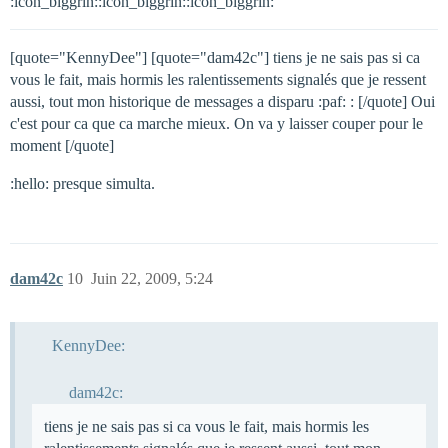
:icon_biggrin::icon_biggrin::icon_biggrin:
[quote="KennyDee"] [quote="dam42c"] tiens je ne sais pas si ca
vous le fait, mais hormis les ralentissements signalés que je ressent
aussi, tout mon historique de messages a disparu :paf: : [/quote] Oui
c'est pour ca que ca marche mieux. On va y laisser couper pour le
moment [/quote]
:hello: presque simulta.
dam42c
10
Juin 22, 2009, 5:24
KennyDee:
dam42c:
tiens je ne sais pas si ca vous le fait, mais hormis les