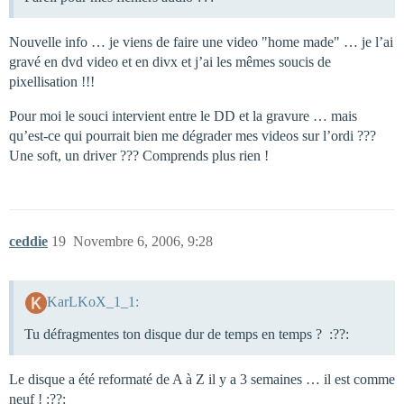
Nouvelle info … je viens de faire une video "home made" … je l’ai
gravé en dvd video et en divx et j’ai les mêmes soucis de
pixellisation !!!
Pour moi le souci intervient entre le DD et la gravure … mais
qu’est-ce qui pourrait bien me dégrader mes videos sur l’ordi ???
Une soft, un driver ??? Comprends plus rien !
ceddie
19
Novembre 6, 2006, 9:28
KarLKoX_1_1:
Tu défragmentes ton disque dur de temps en temps ? :??:
Le disque a été reformaté de A à Z il y a 3 semaines … il est comme
neuf ! :??: