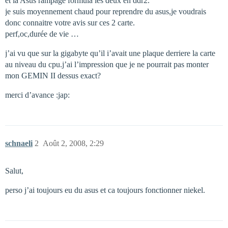
et la Asus rampage formula les deux en ddr2.
je suis moyennement chaud pour reprendre du asus,je voudrais
donc connaitre votre avis sur ces 2 carte.
perf,oc,durée de vie …
j’ai vu que sur la gigabyte qu’il i’avait une plaque derriere la carte
au niveau du cpu.j’ai l’impression que je ne pourrait pas monter
mon GEMIN II dessus exact?
merci d’avance :jap:
schnaeli
2
Août 2, 2008, 2:29
Salut,
perso j’ai toujours eu du asus et ca toujours fonctionner niekel.