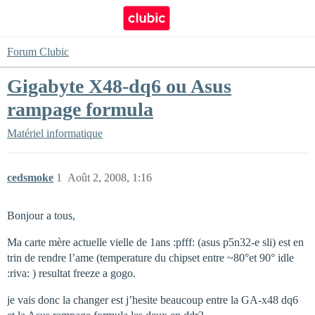
Forum Clubic
Gigabyte X48-dq6 ou Asus
rampage formula
Matériel informatique
cedsmoke
1
Août 2, 2008, 1:16
Bonjour a tous,
Ma carte mère actuelle vielle de 1ans :pfff: (asus p5n32-e sli) est en
trin de rendre l’ame (temperature du chipset entre ~80°et 90° idle
:riva: ) resultat freeze a gogo.
je vais donc la changer est j’hesite beaucoup entre la GA-x48 dq6