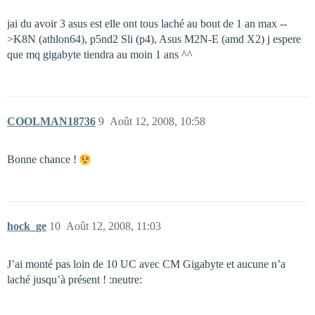
jai du avoir 3 asus est elle ont tous laché au bout de 1 an max --
>K8N (athlon64), p5nd2 Sli (p4), Asus M2N-E (amd X2) j espere
que mq gigabyte tiendra au moin 1 ans ^^
COOLMAN18736
9
Août 12, 2008, 10:58
Bonne chance !
hock_ge
10
Août 12, 2008, 11:03
J’ai monté pas loin de 10 UC avec CM Gigabyte et aucune n’a
laché jusqu’à présent ! :neutre: