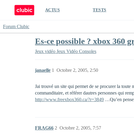
ACTUS
TESTS
Forum Clubic
Es-ce possible ? xbox 360 gr
Jeux vidéo
Jeux Vidéo Consoles
janaelle
1
Octobre 2, 2005, 2:50
Jai trouvé un site qui permet de se procurer la toute 
commanditaire, et référer dautres personnes qui remp
http://www.freexbox360.ca/?r=3849
…Qu’en pensez
FRAG66
2
Octobre 2, 2005, 7:57