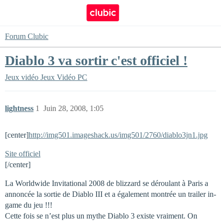
Forum Clubic
Diablo 3 va sortir c'est officiel !
Jeux vidéo
Jeux Vidéo PC
lightness
1
Juin 28, 2008, 1:05
[center]
http://img501.imageshack.us/img501/2760/diablo3jn1.jpg
Site officiel
[/center]
La Worldwide Invitational 2008 de blizzard se déroulant à Paris a
annoncée la sortie de Diablo III et a également montrée un trailer in-
game du jeu !!!
Cette fois se n’est plus un mythe Diablo 3 existe vraiment. On