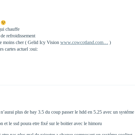
0
qui chauffe
 de refroidissement
e moins cher ( Gelid Icy Vision
www.cowcotland.com…
)
s cartes actuel :oui:
 n’aurai plus de bay 3.5 du coup passer le hdd en 5.25 avec un systéme
n et le ssd poura etre fixé sur le boitier avec le himoru
eut etre pas plus mal de rajouter a chaque composant un systéme coolin