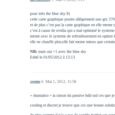
pour info the blue sky 8)
cette carte graphique poutre allègrement une gtx 57
et de plus c’est pas la carte graphique en elle meme 
c’est à cause de nvidia qui a mal optimisé le systeme
meme avec le systeme de refroidissement en option l
elle ne chauffe plus,elle fait meme mieux que certaine
NB:
mais oui +1 avec the blue sky
Edité le 01/05/2012 à 15:13
xemio
6
Mai 1, 2012, 11:58
« shamaloo » la raison du passive hdd ssd ces que je
cooling et discret je trouve que ces une bonne solutio
de plus comme il n’y a pas de ventilo boitier ces p