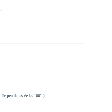
l
on…
e,elle peu depassée les 100°c)