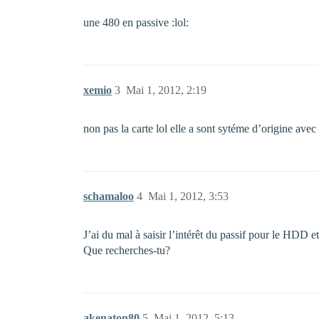
une 480 en passive :lol:
xemio
3
Mai 1, 2012, 2:19
non pas la carte lol elle a sont sytéme d’origine avec 
schamaloo
4
Mai 1, 2012, 3:53
J’ai du mal à saisir l’intérêt du passif pour le HDD e
Que recherches-tu?
akenaton80
5
Mai 1, 2012, 5:13