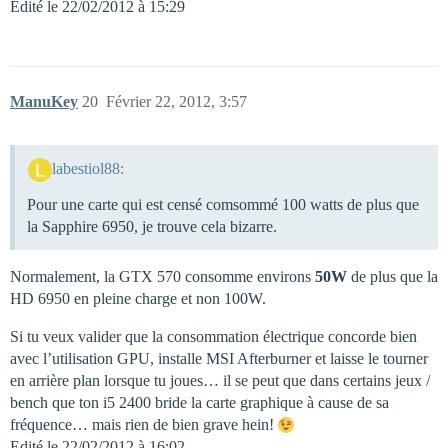
Edité le 22/02/2012 à 15:29
ManuKey
20
Février 22, 2012, 3:57
labestiol88:
Pour une carte qui est censé comsommé 100 watts de plus que
la Sapphire 6950, je trouve cela bizarre.
Normalement, la GTX 570 consomme environs
50W
de plus que la
HD 6950 en pleine charge et non 100W.
Si tu veux valider que la consommation électrique concorde bien
avec l’utilisation GPU, installe MSI Afterburner et laisse le tourner
en arrière plan lorsque tu joues… il se peut que dans certains jeux /
bench que ton i5 2400 bride la carte graphique à cause de sa
fréquence… mais rien de bien grave hein!
Edité le 22/02/2012 à 16:02