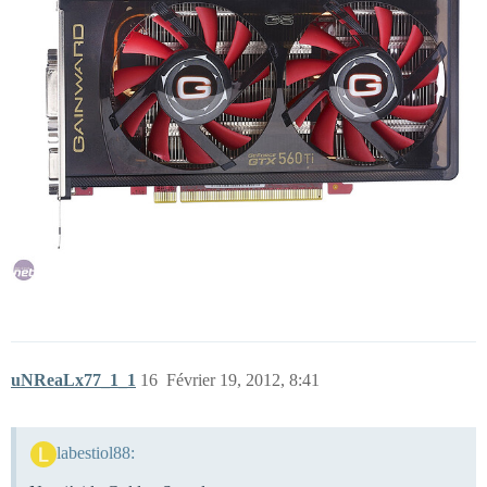
uNReaLx77_1_1
16
Février 19, 2012, 8:41
labestiol88: