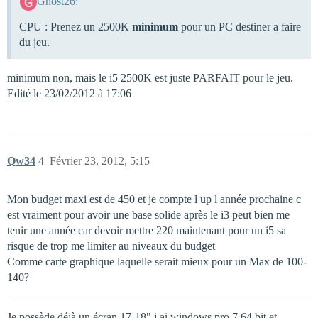
Ghost26:
CPU : Prenez un 2500K
minimum
pour un PC destiner a faire
du jeu.
minimum non, mais le i5 2500K est juste PARFAIT pour le jeu.
Edité le 23/02/2012 à 17:06
Qw34
4
Février 23, 2012, 5:15
Mon budget maxi est de 450 et je compte l up l année prochaine c
est vraiment pour avoir une base solide après le i3 peut bien me
tenir une année car devoir mettre 220 maintenant pour un i5 sa
risque de trop me limiter au niveaux du budget
Comme carte graphique laquelle serait mieux pour un Max de 100-
140?
Je possède déjà un écran 17-18" j ai windows pro 7 64 bit et