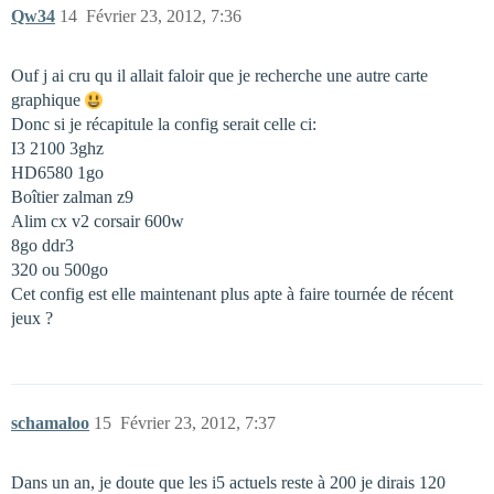
Qw34
14
Février 23, 2012, 7:36
Ouf j ai cru qu il allait faloir que je recherche une autre carte
graphique
Donc si je récapitule la config serait celle ci:
I3 2100 3ghz
HD6580 1go
Boîtier zalman z9
Alim cx v2 corsair 600w
8go ddr3
320 ou 500go
Cet config est elle maintenant plus apte à faire tournée de récent
jeux ?
schamaloo
15
Février 23, 2012, 7:37
Dans un an, je doute que les i5 actuels reste à 200 je dirais 120