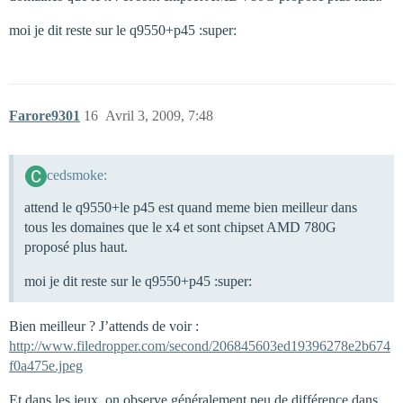
moi je dit reste sur le q9550+p45 :super:
Farore9301
16
Avril 3, 2009, 7:48
cedsmoke:
attend le q9550+le p45 est quand meme bien meilleur dans
tous les domaines que le x4 et sont chipset AMD 780G
proposé plus haut.
moi je dit reste sur le q9550+p45 :super:
Bien meilleur ? J’attends de voir :
http://www.filedropper.com/second/206845603ed19396278e2b674
f0a475e.jpeg
Et dans les jeux, on observe généralement peu de différence dans