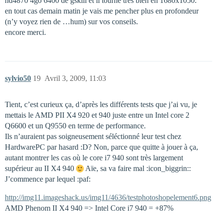
hd4870 4go 6400 de gskill et il tourne très bien en 1680x1050.
en tout cas demain matin je vais me pencher plus en profondeur
(n’y voyez rien de …hum) sur vos conseils.
encore merci.
sylvio50
19
Avril 3, 2009, 11:03
Tient, c’est curieux ça, d’après les différents tests que j’ai vu, je
mettais le AMD PII X4 920 et 940 juste entre un Intel core 2
Q6600 et un Q9550 en terme de performance.
Ils n’auraient pas soigneusement séléctionné leur test chez
HardwarePC par hasard :D? Non, parce que quitte à jouer à ça,
autant montrer les cas où le core i7 940 sont très largement
supérieur au II X4 940
Aïe, sa va faire mal :icon_biggrin::
J’commence par lequel :paf:
http://img11.imageshack.us/img11/4636/testphotoshopelement6.png
AMD Phenom II X4 940 => Intel Core i7 940 = +87%