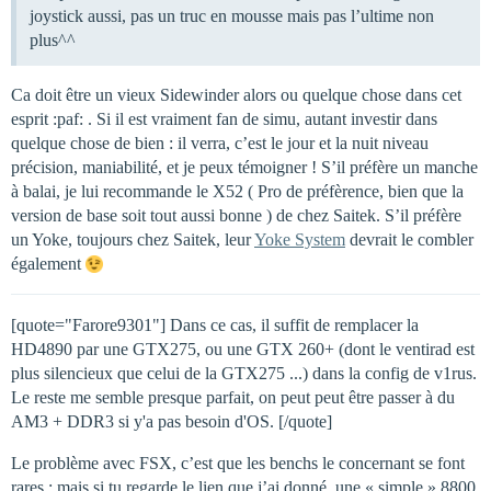
joystick aussi, pas un truc en mousse mais pas l’ultime non
plus^^
Ca doit être un vieux Sidewinder alors ou quelque chose dans cet
esprit :paf: . Si il est vraiment fan de simu, autant investir dans
quelque chose de bien : il verra, c’est le jour et la nuit niveau
précision, maniabilité, et je peux témoigner ! S’il préfère un manche
à balai, je lui recommande le X52 ( Pro de préfèrence, bien que la
version de base soit tout aussi bonne ) de chez Saitek. S’il préfère
un Yoke, toujours chez Saitek, leur
Yoke System
devrait le combler
également
[quote="Farore9301"] Dans ce cas, il suffit de remplacer la
HD4890 par une GTX275, ou une GTX 260+ (dont le ventirad est
plus silencieux que celui de la GTX275 ...) dans la config de v1rus.
Le reste me semble presque parfait, on peut peut être passer à du
AM3 + DDR3 si y'a pas besoin d'OS. [/quote]
Le problème avec FSX, c’est que les benchs le concernant se font
rares : mais si tu regarde le lien que j’ai donné, une « simple » 8800