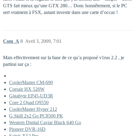
GTS fait mieux qu’une GTX 280… Donc honnêtement, si le PC
sert vraiment à FSX, autant investir dans une carte d’occaz !
Com_A
8
Avril 3, 2009, 7:01
Mais effectivement sur la base de ce qu’a proposé v1rus 2.2 , je
partirai sur ça :
CoolerMaster CM-690
Corsair HX 520W
Gigabyte EP45-UD3R
Core 2 Quad Q9550
CoolerMaster Hyper 212
G.Skill 2x2 Go PC8500 PK
Western Digital Caviar Black 640 Go
Pioneer DVR-16D
Saitek X52 Pro