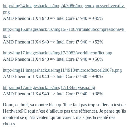
http://img24.imageshack.us/img24/3086/tmpgencxpressvobversdiv.
png
AMD Phenom II X4 940 => Intel Core i7 940 = +45%
http://img16.imageshack.us/img16/7108/virtualdubcompressionavk.
png
AMD Phenom II X4 940 => Intel Core i7 940 = +52%
http://img17.imageshack.us/img17/3083/worldinconflict.png
AMD Phenom II X4 940 => Intel Core i7 940 = +56%
http://img11.imageshack.us/img11/4918/microsoftexcel2007e.png
AMD Phenom II X4 940 => Intel Core i7 940 = +90%
http://img17.imageshack.us/img17/134/crysisn.png
AMD Phenom II X4 940 => Intel Core i7 940 = +38%
Donc, en bref, sa montre bien qu’il ne faut pas trop se fier au test de
HardwarePC (qui n’est d’ailleurs pas une référence). Je pense qu’ils
montrent se qu’ils veulent qu’on voient, mais pas la réalité des
choses.