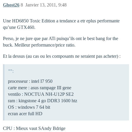
Ghost26
8
Janvier 13, 2011, 9:48
Une HD6850 Toxic Edition a tendance a etr eplus performante
qu’une GTX460.
Perso, je ne jure que par ATi puisqu’ils ont le best bang for the
buck. Meilleur performance/price ratio.
Et la dessus (au cas ou les composants ne seraient pas acheter) :
"":
processeur : intel I7 950
carte mere : asus rampage III gene
ventilo : NOCTUA NH-U12P SE2
ram : kingstone 4 go DDR3 1600 htz
OS : windows 7 64 bit
ecran acer full HD
CPU : Mieux vaut SAndy Bdrige