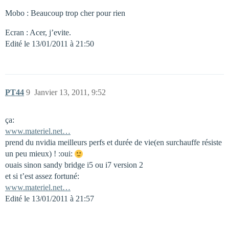
Mobo : Beaucoup trop cher pour rien
Ecran : Acer, j’evite.
Edité le 13/01/2011 à 21:50
PT44
9
Janvier 13, 2011, 9:52
ça:
www.materiel.net…
prend du nvidia meilleurs perfs et durée de vie(en surchauffe résiste
un peu mieux) ! :oui:
ouais sinon sandy bridge i5 ou i7 version 2
et si t’est assez fortuné:
www.materiel.net…
Edité le 13/01/2011 à 21:57