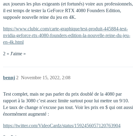
aux joueurs les plus exigeants (et fortunés) voire aux professionnels,
il est temps de tester la GeForce RTX 4080 Founders Edition,
supposée nouvelle reine du jeu en 4K.
https://www.clubic.com/carte-graphique/test-produit-445884-test-
nvidia-geforce-rtx-4080-founders-edition-la-nouvelle-reine-du-jeu-
en-4k.html
2 « J'aime »
bennj
2
Novembre 15, 2022, 2:08
Test complet, mais ne pas parler du prix doublé de la 4080 par
rapport à la 3080 c’est assez limite surtout pour lui mettre un 9/10.
Le taux de change n’excuse pas tout. Voir les prix en $ qui ont aussi
énormément augmenté :
https://twitter.com/VideoCardz/status/1592456057120763904