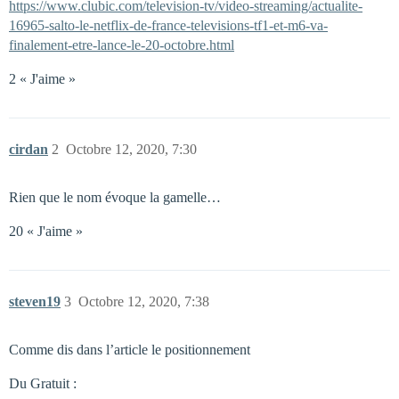
https://www.clubic.com/television-tv/video-streaming/actualite-
16965-salto-le-netflix-de-france-televisions-tf1-et-m6-va-
finalement-etre-lance-le-20-octobre.html
2 « J'aime »
cirdan
2
Octobre 12, 2020, 7:30
Rien que le nom évoque la gamelle…
20 « J'aime »
steven19
3
Octobre 12, 2020, 7:38
Comme dis dans l’article le positionnement
Du Gratuit :