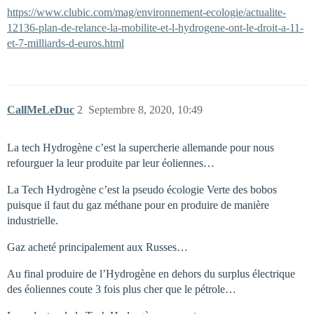
https://www.clubic.com/mag/environnement-ecologie/actualite-
12136-plan-de-relance-la-mobilite-et-l-hydrogene-ont-le-droit-a-11-
et-7-milliards-d-euros.html
CallMeLeDuc
2
Septembre 8, 2020, 10:49
La tech Hydrogène c’est la supercherie allemande pour nous
refourguer la leur produite par leur éoliennes…
La Tech Hydrogène c’est la pseudo écologie Verte des bobos
puisque il faut du gaz méthane pour en produire de manière
industrielle.
Gaz acheté principalement aux Russes…
Au final produire de l’Hydrogène en dehors du surplus électrique
des éoliennes coute 3 fois plus cher que le pétrole…