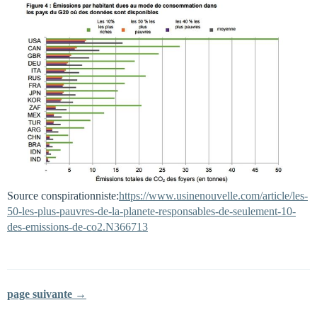
Source conspirationniste:
https://www.usinenouvelle.com/article/les-
50-les-plus-pauvres-de-la-planete-responsables-de-seulement-10-
des-emissions-de-co2.N366713
page suivante →