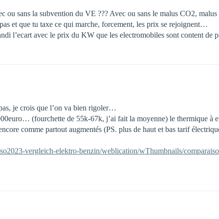
ec ou sans la subvention du VE ??? Avec ou sans le malus CO2, malus 
as et que tu taxe ce qui marche, forcement, les prix se rejoignent…
andi l’ecart avec le prix du KW que les electromobiles sont content de p
as, je crois que l’on va bien rigoler…
00euro… (fourchette de 55k-67k, j’ai fait la moyenne) le thermique à en
 encore comme partout augmentés (PS. plus de haut et bas tarif électrique
/tcso2023-vergleich-elektro-benzin/weblication/wThumbnails/comparaiso