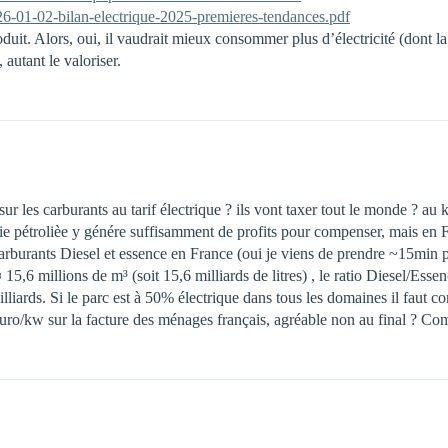
026-01-02-bilan-electrique-2025-premieres-tendances.pdf
duit. Alors, oui, il vaudrait mieux consommer plus d’électricité (dont 
autant le valoriser.
sur les carburants au tarif électrique ? ils vont taxer tout le monde ? au
e pétrolièe y génére suffisamment de profits pour compenser, mais en F
carburants Diesel et essence en France (oui je viens de prendre ~15min p
≈ 15,6 millions de m³ (soit 15,6 milliards de litres) , le ratio Diesel/Esse
liards. Si le parc est à 50% électrique dans tous les domaines il faut
/kw sur la facture des ménages français, agréable non au final ? Comm