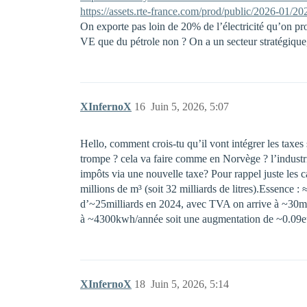
https://assets.rte-france.com/prod/public/2026-01/2
On exporte pas loin de 20% de l’électricité qu’on pro
VE que du pétrole non ? On a un secteur stratégique, 
XInfernoX
16
Juin 5, 2026, 5:07
Hello, comment crois-tu qu’il vont intégrer les taxes 
trompe ? cela va faire comme en Norvège ? l’industri
impôts via une nouvelle taxe? Pour rappel juste les 
millions de m³ (soit 32 milliards de litres).Essence : 
d’~25milliards en 2024, avec TVA on arrive à ~30mil
à ~4300kwh/année soit une augmentation de ~0.09euro
XInfernoX
18
Juin 5, 2026, 5:14