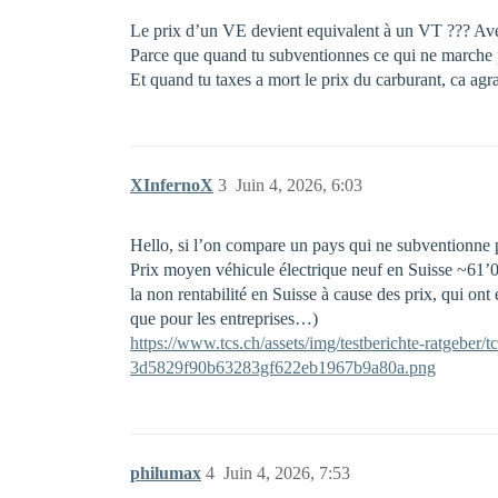
Le prix d’un VE devient equivalent à un VT ??? Av
Parce que quand tu subventionnes ce qui ne marche p
Et quand tu taxes a mort le prix du carburant, ca agr
XInfernoX
3
Juin 4, 2026, 6:03
Hello, si l’on compare un pays qui ne subventionne p
Prix moyen véhicule électrique neuf en Suisse ~61’0
la non rentabilité en Suisse à cause des prix, qui ont
que pour les entreprises…)
https://www.tcs.ch/assets/img/testberichte-ratgeber
3d5829f90b63283gf622eb1967b9a80a.png
philumax
4
Juin 4, 2026, 7:53