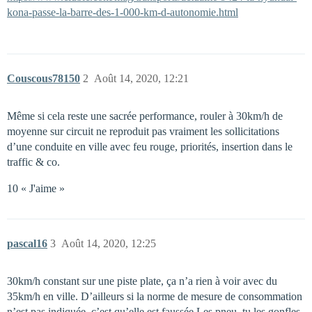
kona-passe-la-barre-des-1-000-km-d-autonomie.html
Couscous78150
2
Août 14, 2020, 12:21
Même si cela reste une sacrée performance, rouler à 30km/h de
moyenne sur circuit ne reproduit pas vraiment les sollicitations
d’une conduite en ville avec feu rouge, priorités, insertion dans le
traffic & co.
10 « J'aime »
pascal16
3
Août 14, 2020, 12:25
30km/h constant sur une piste plate, ça n’a rien à voir avec du
35km/h en ville. D’ailleurs si la norme de mesure de consommation
n’est pas indiquée, c’est qu’elle est faussée.Les pneu, tu les gonfles