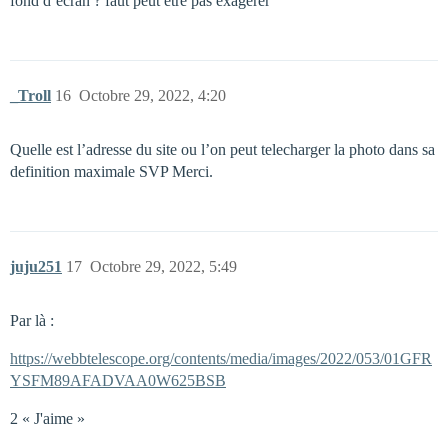
fond d’écran ? faut peut être pas exagérer
_Troll
16
Octobre 29, 2022, 4:20
Quelle est l’adresse du site ou l’on peut telecharger la photo dans sa
definition maximale SVP Merci.
juju251
17
Octobre 29, 2022, 5:49
Par là :
https://webbtelescope.org/contents/media/images/2022/053/01GFR
YSFM89AFADVAA0W625BSB
2 « J'aime »