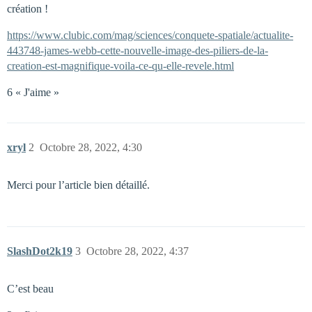
création !
https://www.clubic.com/mag/sciences/conquete-spatiale/actualite-
443748-james-webb-cette-nouvelle-image-des-piliers-de-la-
creation-est-magnifique-voila-ce-qu-elle-revele.html
6 « J'aime »
xryl
2
Octobre 28, 2022, 4:30
Merci pour l’article bien détaillé.
SlashDot2k19
3
Octobre 28, 2022, 4:37
C’est beau