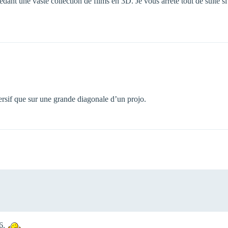
ant une vaste collection de films en 3D. Je vous arrête tout de suite 
sif que sur une grande diagonale d’un projo.
16.