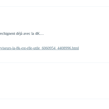
ui rechignent déjà avec la 4K…
leviseurs-la-8k-est-elle-utile_6060954_4408996.html