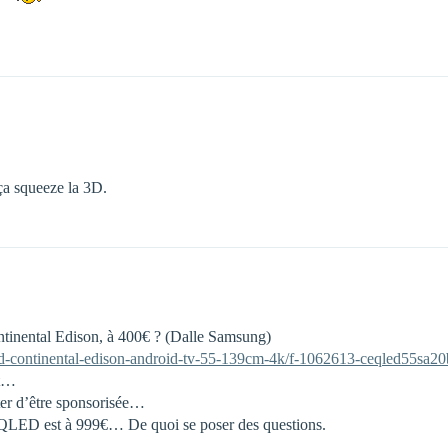
 ça squeeze la 3D.
inental Edison, à 400€ ? (Dalle Samsung)
led-continental-edison-android-tv-55-139cm-4k/f-1062613-ceqled55sa20
it…
ter d’être sponsorisée…
er QLED est à 999€… De quoi se poser des questions.