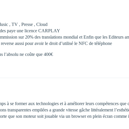
usic , TV , Presse , Cloud
econdes paye une licence CARPLAY
mission sur 20% des translations mondial et Enfin que les Editeurs arr
everse aussi pour avoir le droit d’utilisé le NFC de téléphone
ns l’absolu ne coûte que 400€
mps à se former aux technologies et à améliorer leurs compétences que de
tions transparentes empilées a grande vitesse gâche littéralement l’esthé
 sorte que son moteur soit jouable via un browser en plein écran comme i