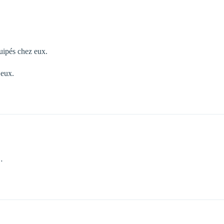
quipés chez eux.
 eux.
…