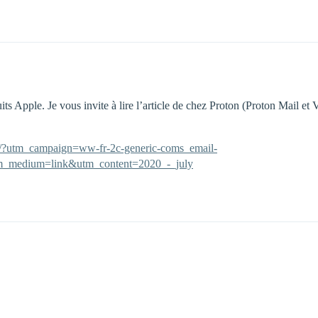
s Apple. Je vous invite à lire l’article de chez Proton (Proton Mail et 
rust/?utm_campaign=ww-fr-2c-generic-coms_email-
m_medium=link&utm_content=2020_-_july