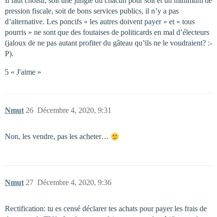
Il faut choisir, soit une jungle du chacun pour soit et un minimum de
pression fiscale, soit de bons services publics, il n’y a pas
d’alternative. Les poncifs « les autres doivent payer » et « tous
pourris » ne sont que des foutaises de politicards en mal d’électeurs
(jaloux de ne pas autant profiter du gâteau qu’ils ne le voudraient? :-
P).
5 « J'aime »
Nmut
26
Décembre 4, 2020, 9:31
Non, les vendre, pas les acheter…
Nmut
27
Décembre 4, 2020, 9:36
Rectification: tu es censé déclarer tes achats pour payer les frais de