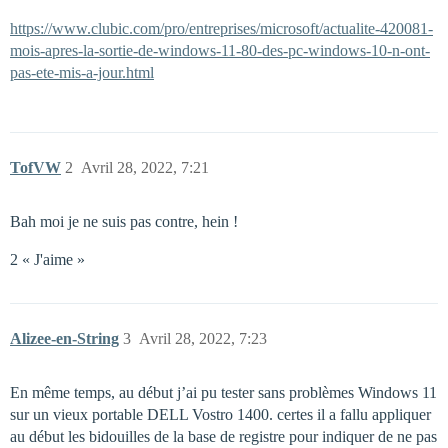
https://www.clubic.com/pro/entreprises/microsoft/actualite-420081-
mois-apres-la-sortie-de-windows-11-80-des-pc-windows-10-n-ont-
pas-ete-mis-a-jour.html
TofVW
2
Avril 28, 2022, 7:21
Bah moi je ne suis pas contre, hein !
2 « J'aime »
Alizee-en-String
3
Avril 28, 2022, 7:23
En même temps, au début j’ai pu tester sans problèmes Windows 11
sur un vieux portable DELL Vostro 1400. certes il a fallu appliquer
au début les bidouilles de la base de registre pour indiquer de ne pas