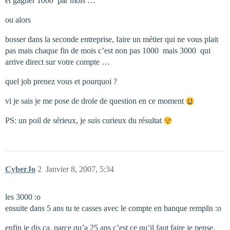
et gagner 1000  par mois …
ou alors
bosser dans la seconde entreprise, faire un métier qui ne vous plait
pas mais chaque fin de mois c’est non pas 1000  mais 3000  qui
arrive direct sur votre compte …
quel job prenez vous et pourquoi ?
vi je sais je me pose de drole de question en ce moment
PS: un poil de sérieux, je suis curieux du résultat
CyberJo
2
Janvier 8, 2007, 5:34
les 3000 :o
ensuite dans 5 ans tu te casses avec le compte en banque remplis :o
enfin je dis ça, parce qu’a 25 ans c’est ce qu’il faut faire je pense,